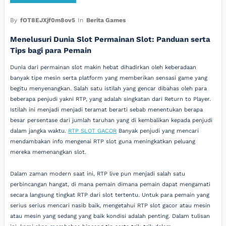
By
fOT8EJXjf0m8ov5
In
Berita Games
Menelusuri Dunia Slot Permainan Slot: Panduan serta
Tips bagi para Pemain
Dunia dari permainan slot makin hebat dihadirkan oleh keberadaan
banyak tipe mesin serta platform yang memberikan sensasi game yang
begitu menyenangkan. Salah satu istilah yang gencar dibahas oleh para
beberapa penjudi yakni RTP, yang adalah singkatan dari Return to Player.
Istilah ini menjadi menjadi teramat berarti sebab menentukan berapa
besar persentase dari jumlah taruhan yang di kembalikan kepada penjudi
dalam jangka waktu.
RTP SLOT GACOR
Banyak penjudi yang mencari
mendambakan info mengenai RTP slot guna meningkatkan peluang
mereka memenangkan slot.
Dalam zaman modern saat ini, RTP live pun menjadi salah satu
perbincangan hangat, di mana pemain dimana pemain dapat mengamati
secara langsung tingkat RTP dari slot tertentu. Untuk para pemain yang
serius serius mencari nasib baik, mengetahui RTP slot gacor atau mesin
atau mesin yang sedang yang baik kondisi adalah penting. Dalam tulisan