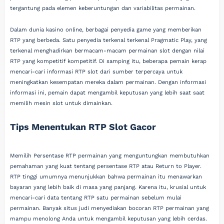
tergantung pada elemen keberuntungan dan variabilitas permainan.
Dalam dunia kasino online, berbagai penyedia game yang memberikan
RTP yang berbeda. Satu penyedia terkenal terkenal Pragmatic Play, yang
terkenal menghadirkan bermacam-macam permainan slot dengan nilai
RTP yang kompetitif kompetitif. Di samping itu, beberapa pemain kerap
mencari-cari informasi RTP slot dari sumber terpercaya untuk
meningkatkan kesempatan mereka dalam permainan. Dengan informasi
informasi ini, pemain dapat mengambil keputusan yang lebih saat saat
memilih mesin slot untuk dimainkan.
Tips Menentukan RTP Slot Gacor
Memilih Persentase RTP permainan yang menguntungkan membutuhkan
pemahaman yang kuat tentang persentase RTP atau Return to Player.
RTP tinggi umumnya menunjukkan bahwa permainan itu menawarkan
bayaran yang lebih baik di masa yang panjang. Karena itu, krusial untuk
mencari-cari data tentang RTP satu permainan sebelum mulai
permainan. Banyak situs judi menyediakan bocoran RTP permainan yang
mampu menolong Anda untuk mengambil keputusan yang lebih cerdas.