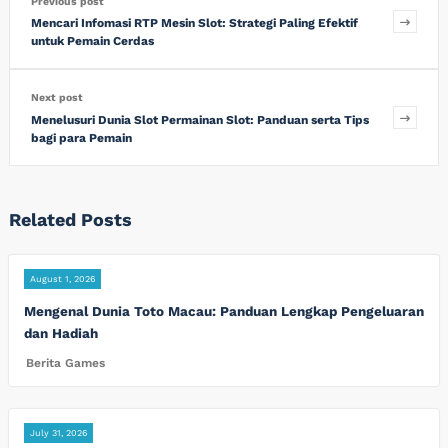
Previous post
Mencari Infomasi RTP Mesin Slot: Strategi Paling Efektif
untuk Pemain Cerdas
Next post
Menelusuri Dunia Slot Permainan Slot: Panduan serta Tips
bagi para Pemain
Related Posts
August 1, 2026
Mengenal Dunia Toto Macau: Panduan Lengkap Pengeluaran
dan Hadiah
Berita Games
July 31, 2026