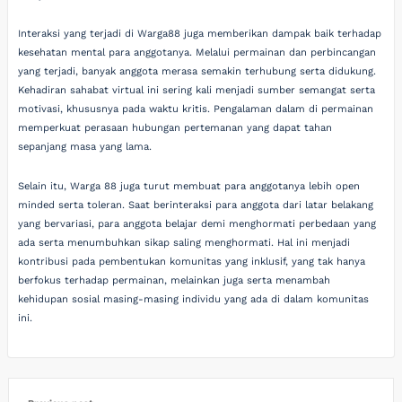
Interaksi yang terjadi di Warga88 juga memberikan dampak baik terhadap
kesehatan mental para anggotanya. Melalui permainan dan perbincangan
yang terjadi, banyak anggota merasa semakin terhubung serta didukung.
Kehadiran sahabat virtual ini sering kali menjadi sumber semangat serta
motivasi, khususnya pada waktu kritis. Pengalaman dalam di permainan
memperkuat perasaan hubungan pertemanan yang dapat tahan
sepanjang masa yang lama.
Selain itu, Warga 88 juga turut membuat para anggotanya lebih open
minded serta toleran. Saat berinteraksi para anggota dari latar belakang
yang bervariasi, para anggota belajar demi menghormati perbedaan yang
ada serta menumbuhkan sikap saling menghormati. Hal ini menjadi
kontribusi pada pembentukan komunitas yang inklusif, yang tak hanya
berfokus terhadap permainan, melainkan juga serta menambah
kehidupan sosial masing-masing individu yang ada di dalam komunitas
ini.