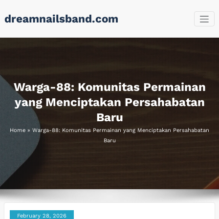
Skip
dreamnailsband.com
to
content
Warga-88: Komunitas Permainan
yang Menciptakan Persahabatan
Baru
Home
»
Warga-88: Komunitas Permainan yang Menciptakan Persahabatan
Baru
February 28, 2026