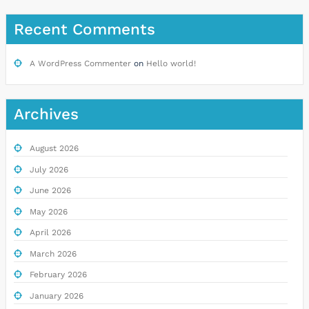
Recent Comments
A WordPress Commenter
on
Hello world!
Archives
August 2026
July 2026
June 2026
May 2026
April 2026
March 2026
February 2026
January 2026