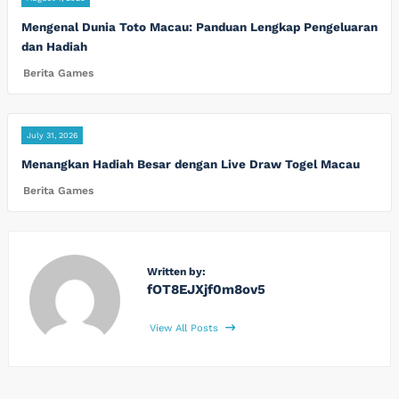
Mengenal Dunia Toto Macau: Panduan Lengkap Pengeluaran
dan Hadiah
Berita Games
July 31, 2026
Menangkan Hadiah Besar dengan Live Draw Togel Macau
Berita Games
Written by:
fOT8EJXjf0m8ov5
View All Posts