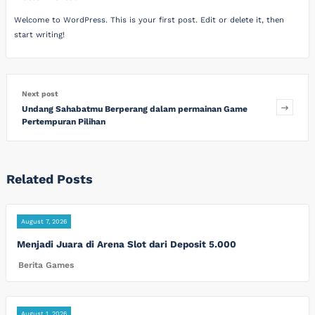
Welcome to WordPress. This is your first post. Edit or delete it, then
start writing!
Next post
Undang Sahabatmu Berperang dalam permainan Game
Pertempuran Pilihan
Related Posts
August 7, 2026
Menjadi Juara di Arena Slot dari Deposit 5.000
Berita Games
August 1, 2026