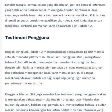
Setelah mengisi semua kolom yang diperlukan, periksa kembali informasi
yang telah Anda berikan sebelum mengklik tombol konfirmasi. Jika
semuanya sudah benar, Anda akan menerima email verifikasi. Klik tautan
di email tersebut untuk mengaktifkan akun Anda. Kini Anda siap untuk
menikmati berbagai permainan yang ditawarkan oleh Rubah 4D.
Testimoni Pengguna
Banyak pengguna Rubah 4D mengungkapkan pengalaman positif mereka
setelah mencoba platform ini. Salah satu pengguna, Budi, mengatakan
bahwa Rubah 4D telah membantu dia memahami strategi taruhan
dengan lebih baik. Ia merasa lebih percaya diri saat memasang taruhan
dan seringkali mendapatkan hasil yang memuaskan. Budi sangat
merekomendasikan Rubah 4D bagi siapa saja yang ingin mencoba
peruntungan dalam taruhan.
Pengguna lainnya, Siti, juga memberikan testimoni yang menggembirakan.
Ia mengatakan bahwa antarmuka Rubah 4D sangat user-friendly dan
mudah digunakan, bahkan bagi pemula. Siti menyebutkan bahwa ia sudah
meraih beberapa kemenangan beruntun berkat tips dan informasi yang