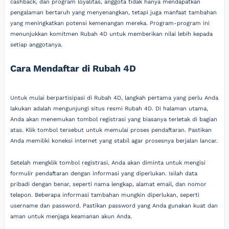
cashback, dan program loyalitas, anggota tidak hanya mendapatkan
pengalaman bertaruh yang menyenangkan, tetapi juga manfaat tambahan
yang meningkatkan potensi kemenangan mereka. Program-program ini
menunjukkan komitmen Rubah 4D untuk memberikan nilai lebih kepada
setiap anggotanya.
Cara Mendaftar di Rubah 4D
Untuk mulai berpartisipasi di Rubah 4D, langkah pertama yang perlu Anda
lakukan adalah mengunjungi situs resmi Rubah 4D. Di halaman utama,
Anda akan menemukan tombol registrasi yang biasanya terletak di bagian
atas. Klik tombol tersebut untuk memulai proses pendaftaran. Pastikan
Anda memiliki koneksi internet yang stabil agar prosesnya berjalan lancar.
Setelah mengklik tombol registrasi, Anda akan diminta untuk mengisi
formulir pendaftaran dengan informasi yang diperlukan. Isilah data
pribadi dengan benar, seperti nama lengkap, alamat email, dan nomor
telepon. Beberapa informasi tambahan mungkin diperlukan, seperti
username dan password. Pastikan password yang Anda gunakan kuat dan
aman untuk menjaga keamanan akun Anda.