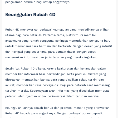
pengalaman bermain bagi setiap anggotanya.
Keunggulan Rubah 4D
Rubah 4D menawarkan berbagai keunggulan yang menjadikannya pilihan
utama bagi para petaruh. Pertama-tama, platform ini memiliki
antarmuka yang ramah pengguna, sehingga memudahkan pengguna baru
untuk memahami cara bermain dan bertaruh. Dengan desain yang intuitif
dan navigasi yang sederhana, para pemain dapat dengan cepat
menemukan informasi dan jenis taruhan yang mereka inginkan.
Selain itu, Rubah 4D dikenal karena keakuratan dan kehandalan dalam
memberikan informasi hasil pertandingan serta prediksi. Sistem yang
diterapkan memastikan bahwa data yang disajikan selalu terkini dan
akurat, memberikan rasa percaya diri bagi para petaruh saat memasang
taruhan mereka. Kepercayaan akan informasi yang disediakan membuat
petaruh lebih nyaman untuk berinvestasi dalam taruhan mereka.
Keunggulan lainnya adalah bonus dan promosi menarik yang ditawarkan
Rubah 4D kepada para anggotanya. Dengan berbagai bonus deposit,