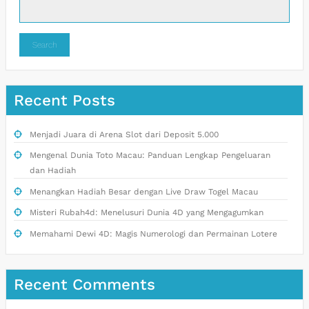
Search
Recent Posts
Menjadi Juara di Arena Slot dari Deposit 5.000
Mengenal Dunia Toto Macau: Panduan Lengkap Pengeluaran
dan Hadiah
Menangkan Hadiah Besar dengan Live Draw Togel Macau
Misteri Rubah4d: Menelusuri Dunia 4D yang Mengagumkan
Memahami Dewi 4D: Magis Numerologi dan Permainan Lotere
Recent Comments