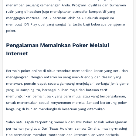
menambah peluang kemenangan Anda. Program loyalitas dan turnamen
rutin yang dihadakan juga menciptakan atmosfer kompetitif yang
menggugah motivasi untuk bermain lebih baik. Seluruh aspek ini
membuat IDN Play opsi yang sangat fantastis bagi beberapa penggemar
poker.
Pengalaman Memainkan Poker Melalui
Internet
Bermain poker online di situs tersebut memberikan kesan yang seru dan
menegangkan. Dengan antarmuka yang user-friendly dan desain yang
menawan, pemain dapat secara gampang menjelajahi berbagai jenis game
yang. Di samping itu, berbagai pilihan meja dan batasan tarif
memungkinkan pemain, baik yang baru mulai atau yang berpengalaman,
untuk menentukan sesuai kenyamanan mereka. Sensasi bertarung poker
langsung di hunian mendongkrak keseruan yang ditemukan.
Salah satu aspek terpenting menarik dari IDN Poker adalah keberagaman
permainan yang ada. Dari Texas Hold’em sampai Omaha, masing-masing
tipe permainan memberi tantangan dan keterampilan yang berbeda.