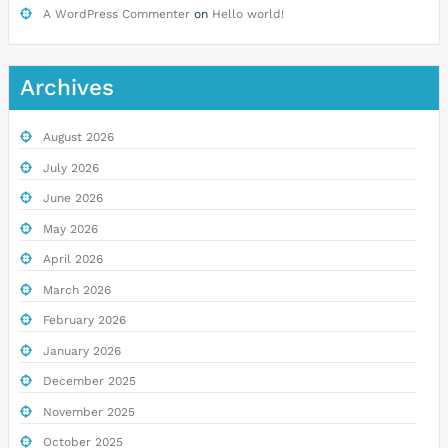
A WordPress Commenter
on
Hello world!
Archives
August 2026
July 2026
June 2026
May 2026
April 2026
March 2026
February 2026
January 2026
December 2025
November 2025
October 2025