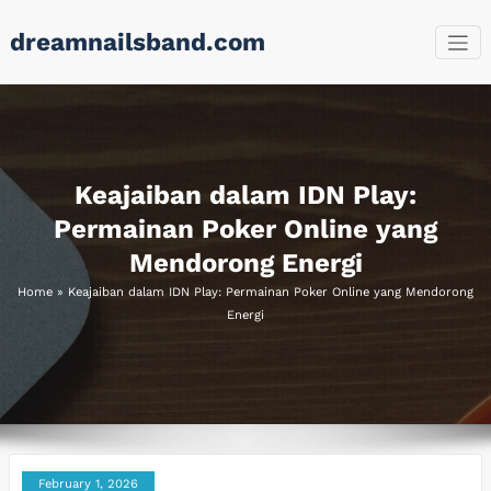
Skip
dreamnailsband.com
to
content
Keajaiban dalam IDN Play:
Permainan Poker Online yang
Mendorong Energi
Home
»
Keajaiban dalam IDN Play: Permainan Poker Online yang Mendorong
Energi
February 1, 2026