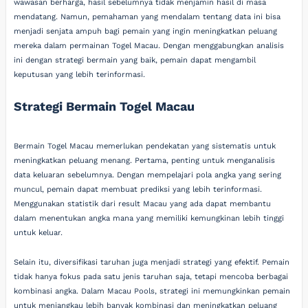
wawasan berharga, hasil sebelumnya tidak menjamin hasil di masa
mendatang. Namun, pemahaman yang mendalam tentang data ini bisa
menjadi senjata ampuh bagi pemain yang ingin meningkatkan peluang
mereka dalam permainan Togel Macau. Dengan menggabungkan analisis
ini dengan strategi bermain yang baik, pemain dapat mengambil
keputusan yang lebih terinformasi.
Strategi Bermain Togel Macau
Bermain Togel Macau memerlukan pendekatan yang sistematis untuk
meningkatkan peluang menang. Pertama, penting untuk menganalisis
data keluaran sebelumnya. Dengan mempelajari pola angka yang sering
muncul, pemain dapat membuat prediksi yang lebih terinformasi.
Menggunakan statistik dari result Macau yang ada dapat membantu
dalam menentukan angka mana yang memiliki kemungkinan lebih tinggi
untuk keluar.
Selain itu, diversifikasi taruhan juga menjadi strategi yang efektif. Pemain
tidak hanya fokus pada satu jenis taruhan saja, tetapi mencoba berbagai
kombinasi angka. Dalam Macau Pools, strategi ini memungkinkan pemain
untuk menjangkau lebih banyak kombinasi dan meningkatkan peluang