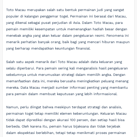
Toto Macau merupakan salah satu bentuk permainan judi yang sangat
populer di kalangan penggemar togel. Permainan ini berasal dari Macau,
yang dikenal sebagai pusat perjudian di Asia. Dalam Toto Macau, para
pemain memiliki kesempatan untuk memenangkan hadiah besar dengan
menebak angka yang akan keluar dalam pengeluaran resmi. Fenomena ini
menarik perhatian banyak orang, baik bagi yang mencari hiburan maupun
yang berharap mendapatkan keuntungan finansial.
Salah satu aspek menarik dari Toto Macau adalah data keluaran yang
selalu diperbarui. Para pemain sering kali menganalisis hasil pengeluaran
sebelumnya untuk merumuskan strategi dalam memilih angka. Dengan
memanfaatkan data ini, mereka berusaha meningkatkan peluang menang
mereka. Data Macau menjadi sumber informasi penting yang membantu
para pemain dalam membuat keputusan yang lebih informasional.
Namun, perlu diingat bahwa meskipun terdapat strategi dan analisis,
permainan togel tetap memiliki elemen keberuntungan. Keluaran Macau
tidak dapat diprediksi dengan akurasi 100 persen, dan setiap hasil bisa
berbeda. Oleh karena itu, pemain harus bijaksana dan tidak terjebak
dalam ekspektasi berlebihan, tetapi tetap menikmati proses permainan