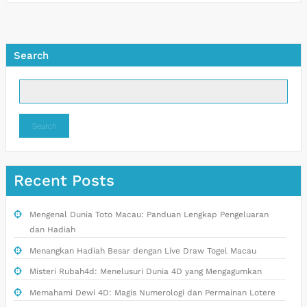
Search
Search
Recent Posts
Mengenal Dunia Toto Macau: Panduan Lengkap Pengeluaran
dan Hadiah
Menangkan Hadiah Besar dengan Live Draw Togel Macau
Misteri Rubah4d: Menelusuri Dunia 4D yang Mengagumkan
Memahami Dewi 4D: Magis Numerologi dan Permainan Lotere