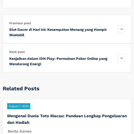
Previous post
Slot Gacor di Hari Ini: Kesempatan Menang yang Hampir
Mustahil
Next post
Keajaiban dalam IDN Play: Permainan Poker Online yang
Mendorong Energi
Related Posts
August 1, 2026
Mengenal Dunia Toto Macau: Panduan Lengkap Pengeluaran
dan Hadiah
Berita Games