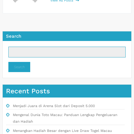
View All Posts
Search
Search
Recent Posts
Menjadi Juara di Arena Slot dari Deposit 5.000
Mengenal Dunia Toto Macau: Panduan Lengkap Pengeluaran
dan Hadiah
Menangkan Hadiah Besar dengan Live Draw Togel Macau