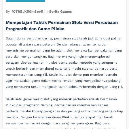
By
fOT8EJXjf0m8ov5
In
Berita Games
Mempelajari Taktik Permainan Slot: Versi Percobaan
Pragmatik dan Game Plinko
Dalam dunia perjudian daring, permainan slot telah jadi guna opsi paling
populer di antara para petaruh. Dengan adanya ragam tema dan
mekanisme permainan yang beragam, slot menawarkan pengalaman yang
seru dan menguntungkan. Bagi mereka yang ingin mengeksplorasi
beragam tipe permainan ini, slot demo adalah metode yang sempurna
untuk berlatih dan memahami cara kerja mesin slot tanpa harus perlu
mempertaruhkan uang riil. Selain itu, slot demo pun memberi pemain
agar merasakan game dalam resiko rendah, yang menjadikannya peluang
yang sempurna untuk mengasah taktik sebelum bermain dengan uang riil.
Salah satu game mesin slot yang menarik perhatian adalah Permainan
Plinko dari Pragmatic Gaming. Permainan ini memberikan sensasi
berbeda melalui konsep yang khas dan peluang untuk menang yang cukup
menarik. Dengan keberadaan demo Plinko, pemain dapat menikmati
sensasi permainan ini dengan cara yang menyenangkan. Bagi para