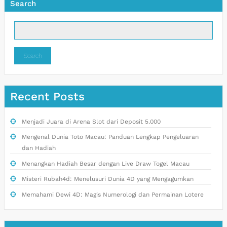
Search
Search
Recent Posts
Menjadi Juara di Arena Slot dari Deposit 5.000
Mengenal Dunia Toto Macau: Panduan Lengkap Pengeluaran
dan Hadiah
Menangkan Hadiah Besar dengan Live Draw Togel Macau
Misteri Rubah4d: Menelusuri Dunia 4D yang Mengagumkan
Memahami Dewi 4D: Magis Numerologi dan Permainan Lotere