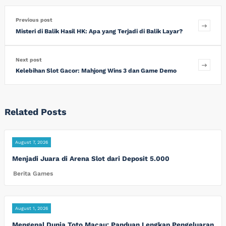
Previous post
Misteri di Balik Hasil HK: Apa yang Terjadi di Balik Layar?
Next post
Kelebihan Slot Gacor: Mahjong Wins 3 dan Game Demo
Related Posts
August 7, 2026
Menjadi Juara di Arena Slot dari Deposit 5.000
Berita Games
August 1, 2026
Mengenal Dunia Toto Macau: Panduan Lengkap Pengeluaran