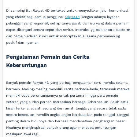
Di samping itu, Rakyat 4D bertekad untuk menyediakan jalur komunikasi
yang efektif bagi semua pengguna.
rakyat4d
Dengan adanya layanan
pelanggan yang responsif, setiap tanya jawab dan isu yang dalam pemain
dapat ditangani secara cepat dan serius. Interaksi yg baik antara platform
dan pemain adalah kunci untuk menciptakan suasana permainan yg
positif dan nyaman.
Pengalaman Pemain dan Cerita
Keberuntungan
Banyak pemain Rakyat 4D yang berbagi pengalaman seru mereka selama
bermain. Masing-masing memiliki cerita berbeda-beda, termasuk mereka
memiliki coba peruntungannya untuk pertama hingga para pemain
veteran yang sudah pernah merasakan berbagai keberhasilan. Salah satu
kisah terkenal adalah seorang ibu rumah tangga yang secara tidak sadar
secara kebetulan memilih angka-angka berdasarkan pada tanggal-tanggal
penting dalam hidupnya dan berhasil mendapatkan penghargaan besar.
Kisahnya menginspirasi banyak orang agar mencoba peruntungan
meskipun awal ragu.