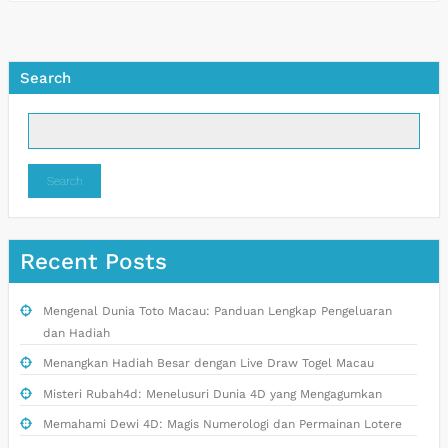
Search
Search
Recent Posts
Mengenal Dunia Toto Macau: Panduan Lengkap Pengeluaran
dan Hadiah
Menangkan Hadiah Besar dengan Live Draw Togel Macau
Misteri Rubah4d: Menelusuri Dunia 4D yang Mengagumkan
Memahami Dewi 4D: Magis Numerologi dan Permainan Lotere