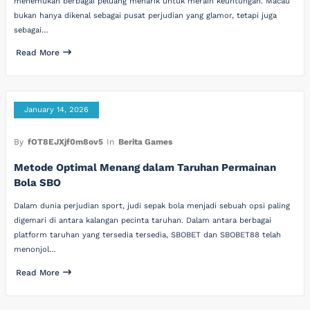
menemukan berbagai peluang menarik untuk meraih keuntungan. Macau
bukan hanya dikenal sebagai pusat perjudian yang glamor, tetapi juga
sebagai…
Read More
January 14, 2026
By
fOT8EJXjf0m8ov5
In
Berita Games
Metode Optimal Menang dalam Taruhan Permainan
Bola SBO
Dalam dunia perjudian sport, judi sepak bola menjadi sebuah opsi paling
digemari di antara kalangan pecinta taruhan. Dalam antara berbagai
platform taruhan yang tersedia tersedia, SBOBET dan SBOBET88 telah
menonjol…
Read More