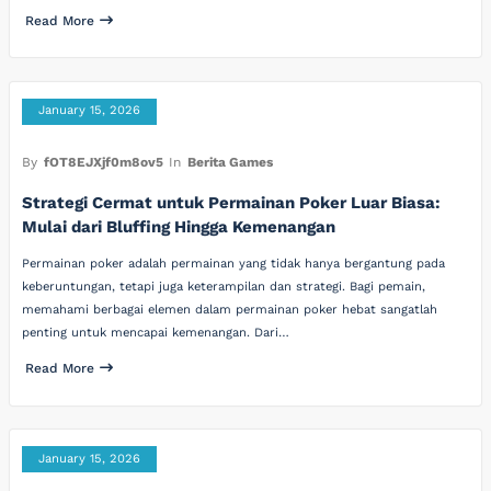
Read More
January 15, 2026
By
fOT8EJXjf0m8ov5
In
Berita Games
Strategi Cermat untuk Permainan Poker Luar Biasa:
Mulai dari Bluffing Hingga Kemenangan
Permainan poker adalah permainan yang tidak hanya bergantung pada
keberuntungan, tetapi juga keterampilan dan strategi. Bagi pemain,
memahami berbagai elemen dalam permainan poker hebat sangatlah
penting untuk mencapai kemenangan. Dari…
Read More
January 15, 2026