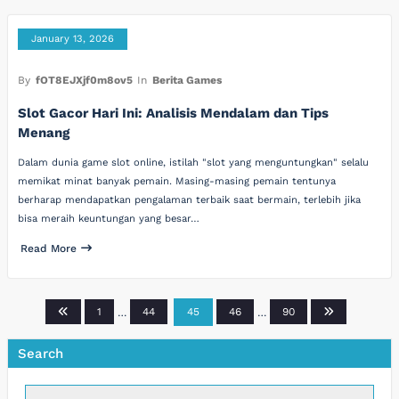
January 13, 2026
By
fOT8EJXjf0m8ov5
In
Berita Games
Slot Gacor Hari Ini: Analisis Mendalam dan Tips
Menang
Dalam dunia game slot online, istilah "slot yang menguntungkan" selalu
memikat minat banyak pemain. Masing-masing pemain tentunya
berharap mendapatkan pengalaman terbaik saat bermain, terlebih jika
bisa meraih keuntungan yang besar…
Read More
Posts
1
…
44
45
46
…
90
pagination
Search