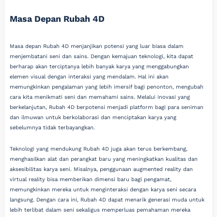
Masa Depan Rubah 4D
Masa depan Rubah 4D menjanjikan potensi yang luar biasa dalam
menjembatani seni dan sains. Dengan kemajuan teknologi, kita dapat
berharap akan terciptanya lebih banyak karya yang menggabungkan
elemen visual dengan interaksi yang mendalam. Hal ini akan
memungkinkan pengalaman yang lebih imersif bagi penonton, mengubah
cara kita menikmati seni dan memahami sains. Melalui inovasi yang
berkelanjutan, Rubah 4D berpotensi menjadi platform bagi para seniman
dan ilmuwan untuk berkolaborasi dan menciptakan karya yang
sebelumnya tidak terbayangkan.
Teknologi yang mendukung Rubah 4D juga akan terus berkembang,
menghasilkan alat dan perangkat baru yang meningkatkan kualitas dan
aksesibilitas karya seni. Misalnya, penggunaan augmented reality dan
virtual reality bisa memberikan dimensi baru bagi pengamat,
memungkinkan mereka untuk menginteraksi dengan karya seni secara
langsung. Dengan cara ini, Rubah 4D dapat menarik generasi muda untuk
lebih terlibat dalam seni sekaligus memperluas pemahaman mereka