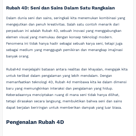
Rubah 4D: Seni dan Sains Dalam Satu Rangkaian
Dalam dunia seni dan sains, seringkali kita menemukan kombinasi yang
mengejutkan dan penuh kreativitas. Salah satu contoh menarik dari
perpaduan ini adalah Rubah 4D, sebuah inovasi yang menggabungkan
elemen visual yang memukau dengan konsep teknologi modern.
Fenomena ini tidak hanya hadir sebagai sebuah karya seni, tetapi juga
sebagai medium yang menggugah pemikiran dan menangkap imajinasi
banyak orang.
Rubah4d menjelajahi batasan antara realitas dan khayalan, mengajak kita
untuk terlibat dalam pengalaman yang lebih mendalam. Dengan
memanfaatkan teknologi 4D, Rubah 4d membawa kita ke dalam dimensi
baru yang memungkinkan interaksi dan pengalaman yang hidup.
Keberadaannya menciptakan ruang di mana seni tidak hanya dilihat,
tetapi dirasakan secara langsung, membuktikan bahwa seni dan sains
dapat berjalan beriringan untuk memberikan dampak yang luar biasa.
Pengenalan Rubah 4D