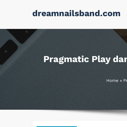
Skip
dreamnailsband.com
to
content
Pragmatic Play da
Home
»
P