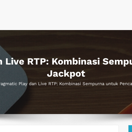
n Live RTP: Kombinasi Semp
Jackpot
ragmatic Play dan Live RTP: Kombinasi Sempurna untuk Penca