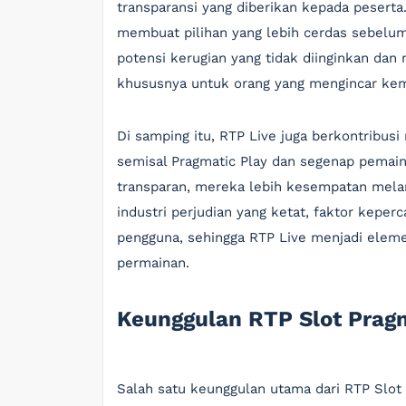
transparansi yang diberikan kepada peserta
membuat pilihan yang lebih cerdas sebelum
potensi kerugian yang tidak diinginkan d
khususnya untuk orang yang mengincar ke
Di samping itu, RTP Live juga berkontribu
semisal Pragmatic Play dan segenap pemainn
transparan, mereka lebih kesempatan mela
industri perjudian yang ketat, faktor kepe
pengguna, sehingga RTP Live menjadi eleme
permainan.
Keunggulan RTP Slot Prag
Salah satu keunggulan utama dari RTP Slot