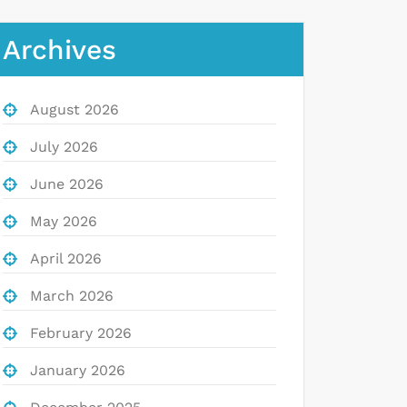
Archives
August 2026
July 2026
June 2026
May 2026
April 2026
March 2026
February 2026
January 2026