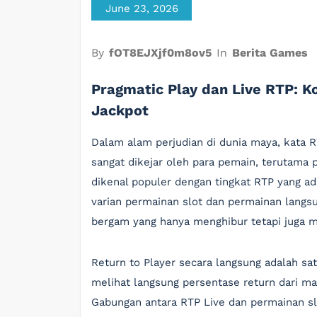
June 23, 2026
By
fOT8EJXjf0m8ov5
In
Berita Games
Pragmatic Play dan Live RTP: 
Jackpot
Dalam alam perjudian di dunia maya, kata 
sangat dikejar oleh para pemain, terutama
dikenal populer dengan tingkat RTP yang a
varian permainan slot dan permainan langsu
bergam yang hanya menghibur tetapi juga 
Return to Player secara langsung adalah sa
melihat langsung persentase return dari ma
Gabungan antara RTP Live dan permainan s