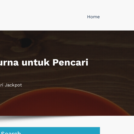
Home
urna untuk Pencari
ri Jackpot
Search