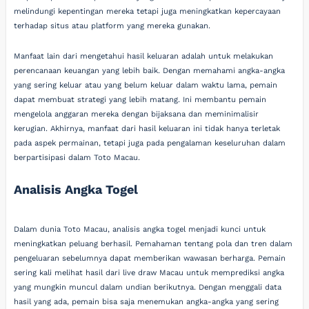
melindungi kepentingan mereka tetapi juga meningkatkan kepercayaan
terhadap situs atau platform yang mereka gunakan.
Manfaat lain dari mengetahui hasil keluaran adalah untuk melakukan
perencanaan keuangan yang lebih baik. Dengan memahami angka-angka
yang sering keluar atau yang belum keluar dalam waktu lama, pemain
dapat membuat strategi yang lebih matang. Ini membantu pemain
mengelola anggaran mereka dengan bijaksana dan meminimalisir
kerugian. Akhirnya, manfaat dari hasil keluaran ini tidak hanya terletak
pada aspek permainan, tetapi juga pada pengalaman keseluruhan dalam
berpartisipasi dalam Toto Macau.
Analisis Angka Togel
Dalam dunia Toto Macau, analisis angka togel menjadi kunci untuk
meningkatkan peluang berhasil. Pemahaman tentang pola dan tren dalam
pengeluaran sebelumnya dapat memberikan wawasan berharga. Pemain
sering kali melihat hasil dari live draw Macau untuk memprediksi angka
yang mungkin muncul dalam undian berikutnya. Dengan menggali data
hasil yang ada, pemain bisa saja menemukan angka-angka yang sering