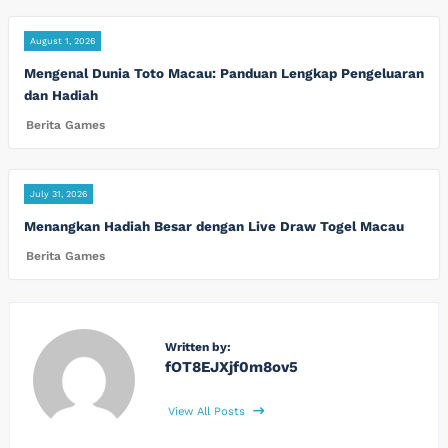
August 1, 2026
Mengenal Dunia Toto Macau: Panduan Lengkap Pengeluaran
dan Hadiah
Berita Games
July 31, 2026
Menangkan Hadiah Besar dengan Live Draw Togel Macau
Berita Games
Written by:
fOT8EJXjf0m8ov5
View All Posts