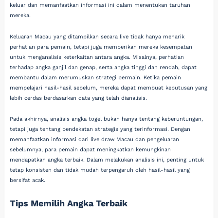
keluar dan memanfaatkan informasi ini dalam menentukan taruhan
mereka.
Keluaran Macau yang ditampilkan secara live tidak hanya menarik
perhatian para pemain, tetapi juga memberikan mereka kesempatan
untuk menganalisis keterkaitan antara angka. Misalnya, perhatian
terhadap angka ganjil dan genap, serta angka tinggi dan rendah, dapat
membantu dalam merumuskan strategi bermain. Ketika pemain
mempelajari hasil-hasil sebelum, mereka dapat membuat keputusan yang
lebih cerdas berdasarkan data yang telah dianalisis.
Pada akhirnya, analisis angka togel bukan hanya tentang keberuntungan,
tetapi juga tentang pendekatan strategis yang terinformasi. Dengan
memanfaatkan informasi dari live draw Macau dan pengeluaran
sebelumnya, para pemain dapat meningkatkan kemungkinan
mendapatkan angka terbaik. Dalam melakukan analisis ini, penting untuk
tetap konsisten dan tidak mudah terpengaruh oleh hasil-hasil yang
bersifat acak.
Tips Memilih Angka Terbaik