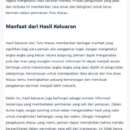
segera mengetahui hasil taruhan mereka. Proses pengundian yang jelas
dan terbuka ini memberikan rasa aman dan keinginan untuk terus
bermain dalam permainan Toto Macau.
Manfaat dari Hasil Keluaran
Hasil keluaran dari Toto Macau memberikan berbagai manfaat yang
signifikan bagi para pemain dan penggemar togel. Dengan mengetahui
angka-angka yang keluar secara langsung, pemain dapat menganalisis
pola dan tren yang mungkin muncul. Informasi ini dapat menjadi acuan
berharga untuk menentukan angka-angka yang akan dipilih di pengundian
selanjutnya. Kemampuan untuk mendapatkan data akurat dari live draw
Macau tentu meningkatkan peluang kemenangan dan membuat
pengalaman bermain menjadi lebih menarik.
Selain itu, hasil keluaran juga berfungsi sebagai sumber informasi
terpercaya yang membedakan permainan yang sah dari penipuan. Dalam
dunia togel, sangat penting untuk selalu mengandalkan hasil yang valid
untuk menghindari kehilangan uang dan waktu. Dengan mengikuti
pengeluaran Macau yang resmi, pemain dapat memastikan bahwa mereka
berpartisipasi dalam permainan yang adil dan transparan. Ini tidak hanya