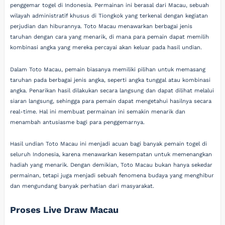
penggemar togel di Indonesia. Permainan ini berasal dari Macau, sebuah
wilayah administratif khusus di Tiongkok yang terkenal dengan kegiatan
perjudian dan hiburannya. Toto Macau menawarkan berbagai jenis
taruhan dengan cara yang menarik, di mana para pemain dapat memilih
kombinasi angka yang mereka percayai akan keluar pada hasil undian.
Dalam Toto Macau, pemain biasanya memiliki pilihan untuk memasang
taruhan pada berbagai jenis angka, seperti angka tunggal atau kombinasi
angka. Penarikan hasil dilakukan secara langsung dan dapat dilihat melalui
siaran langsung, sehingga para pemain dapat mengetahui hasilnya secara
real-time. Hal ini membuat permainan ini semakin menarik dan
menambah antusiasme bagi para penggemarnya.
Hasil undian Toto Macau ini menjadi acuan bagi banyak pemain togel di
seluruh Indonesia, karena menawarkan kesempatan untuk memenangkan
hadiah yang menarik. Dengan demikian, Toto Macau bukan hanya sekedar
permainan, tetapi juga menjadi sebuah fenomena budaya yang menghibur
dan mengundang banyak perhatian dari masyarakat.
Proses Live Draw Macau