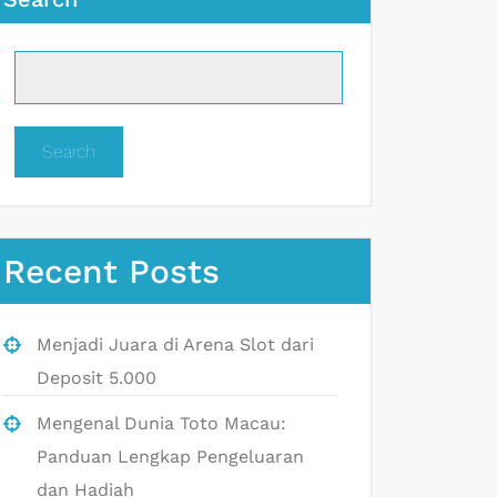
Search
Recent Posts
Menjadi Juara di Arena Slot dari
Deposit 5.000
Mengenal Dunia Toto Macau:
Panduan Lengkap Pengeluaran
dan Hadiah