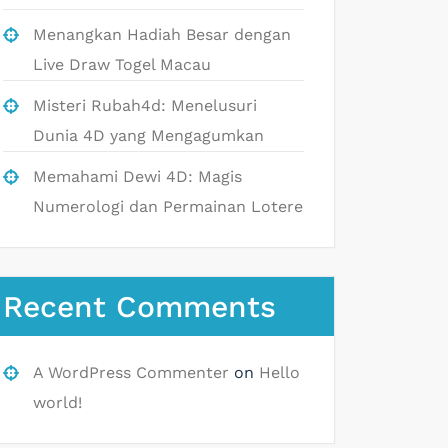
Menangkan Hadiah Besar dengan
Live Draw Togel Macau
Misteri Rubah4d: Menelusuri
Dunia 4D yang Mengagumkan
Memahami Dewi 4D: Magis
Numerologi dan Permainan Lotere
Recent Comments
A WordPress Commenter
on
Hello
world!