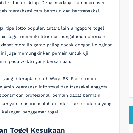
obile atau desktop. Dengan adanya tampilan user-
udah memahami cara bermain dan bertransaksi.
 tipe lotto populer, antara lain Singapore togel,
enis togel memiliki fitur dan pengalaman bermain
 dapat memilih game paling cocok dengan keinginan
l ini juga memungkinkan pemain untuk uji
inan pada waktu yang bersamaan.
 yang diterapkan oleh Warga88. Platform ini
jamin keamanan informasi dan transaksi anggota.
ponsif dan profesional, pemain dapat bermain
kenyamanan ini adalah di antara faktor utama yang
i kalangan penggemar togel.
an Togel Kesukaan