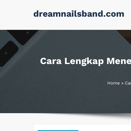
Skip
dreamnailsband.com
to
content
Cara Lengkap Menen
Home
»
Ca