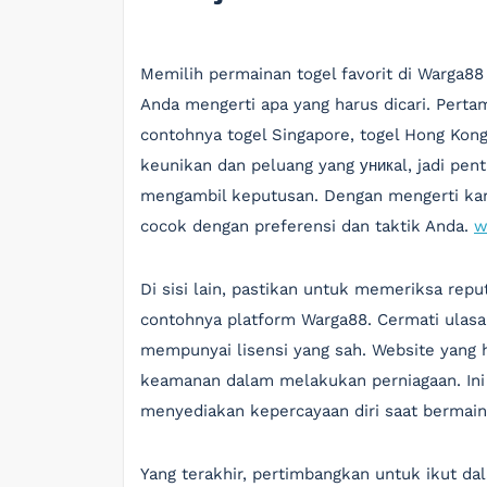
Memilih permainan togel favorit di Warga8
Anda mengerti apa yang harus dicari. Perta
contohnya togel Singapore, togel Hong Kong,
keunikan dan peluang yang уникal, jadi pen
mengambil keputusan. Dengan mengerti kara
cocok dengan preferensi dan taktik Anda.
w
Di sisi lain, pastikan untuk memeriksa reput
contohnya platform Warga88. Cermati ulasan
mempunyai lisensi yang sah. Website yang 
keamanan dalam melakukan perniagaan. In
menyediakan kepercayaan diri saat bermain
Yang terakhir, pertimbangkan untuk ikut da