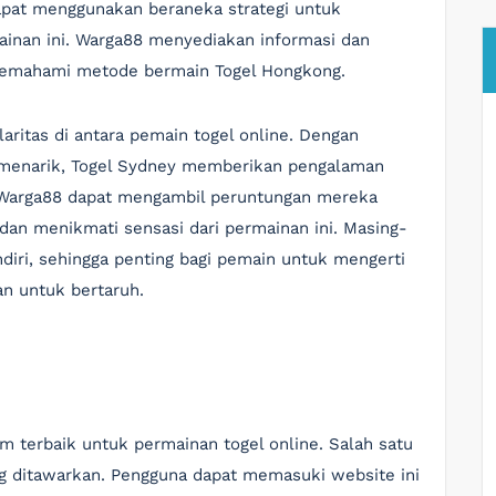
apat menggunakan beraneka strategi untuk
nan ini. Warga88 menyediakan informasi dan
emahami metode bermain Togel Hongkong.
ritas di antara pemain togel online. Dengan
g menarik, Togel Sydney memberikan pengalaman
di Warga88 dapat mengambil peruntungan mereka
an menikmati sensasi dari permainan ini. Masing-
ndiri, sehingga penting bagi pemain untuk mengerti
n untuk bertaruh.
rm terbaik untuk permainan togel online. Salah satu
g ditawarkan. Pengguna dapat memasuki website ini