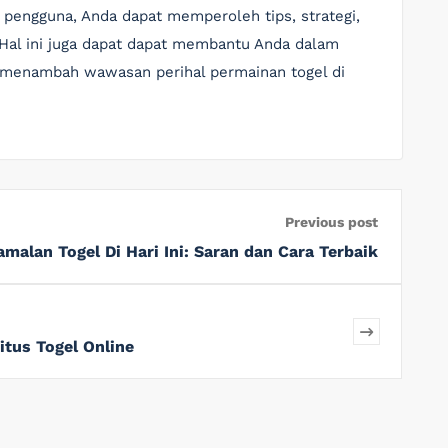
pengguna, Anda dapat memperoleh tips, strategi,
. Hal ini juga dapat dapat membantu Anda dalam
 menambah wawasan perihal permainan togel di
Previous post
amalan Togel Di Hari Ini: Saran dan Cara Terbaik
itus Togel Online