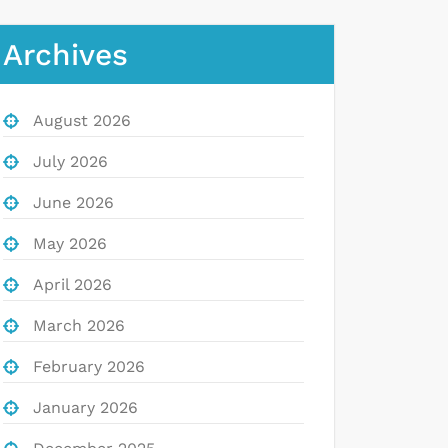
Archives
August 2026
July 2026
June 2026
May 2026
April 2026
March 2026
February 2026
January 2026