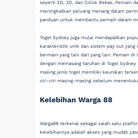
seperti 2D, 3D, dan Colok Bebas. Pemain d
meningkatkan peluang menang dalam permai
panduan untuk membantu pemain dalam m
Togel Sydney juga mulai mendapatkan popula
karakteristik unik dan sistem pay out yan
bermain yang lain dari yang lain. Pemain 
dengan memasang taruhan di Togel Sydney d
masing jenis togel memiliki keunikan terse
ciri-ciri masing-masing sebelum menentuka
Kelebihan Warga 88
Warga88 terkenal sebagai salah satu platfo
kelebihannya adalah akses yang mudah yan