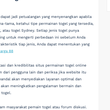
8 dapat jadi petualangan yang menyenangkan apabila
ma-tama, ketahui tipe permainan togel yang tersedia,
 atau togel Sydney. Setiap jenis togel punya
ting untuk mengerti perbedaan ini sebelum Anda
kteristik tiap jenis, Anda dapat menentukan yang
arga 88
asi dan kredibilitas situs permainan togel online
 dari pengguna lain dan periksa jika website itu
handal akan menyediakan layanan optimal dan
i akan meningkatkan pengalaman bermain dan
 togel.
lam masyarakat pemain togel atau forum diskusi.