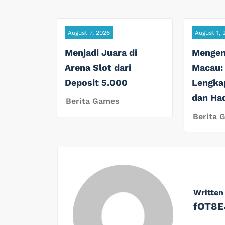
August 7, 2026
August 1, 
Menjadi Juara di
Mengen
Arena Slot dari
Macau:
Deposit 5.000
Lengka
dan Ha
Berita Games
Berita 
Written
fOT8E