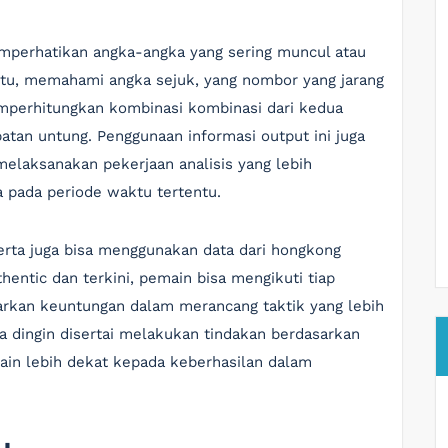
mperhatikan angka-angka yang sering muncul atau
 itu, memahami angka sejuk, yang nombor yang jarang
emperhitungkan kombinasi kombinasi dari kedua
an untung. Penggunaan informasi output ini juga
elaksanakan pekerjaan analisis yang lebih
a pada periode waktu tertentu.
eserta juga bisa menggunakan data dari hongkong
thentic dan terkini, pemain bisa mengikuti tiap
arkan keuntungan dalam merancang taktik yang lebih
a dingin disertai melakukan tindakan berdasarkan
in lebih dekat kepada keberhasilan dalam