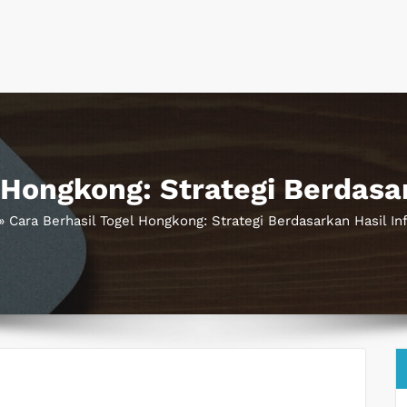
 Hongkong: Strategi Berdasa
»
Cara Berhasil Togel Hongkong: Strategi Berdasarkan Hasil In