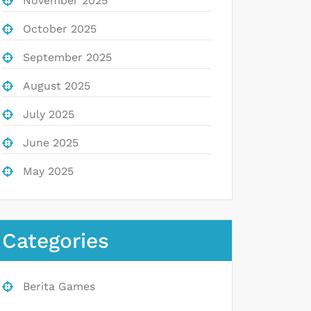
November 2025
October 2025
September 2025
August 2025
July 2025
June 2025
May 2025
Categories
Berita Games