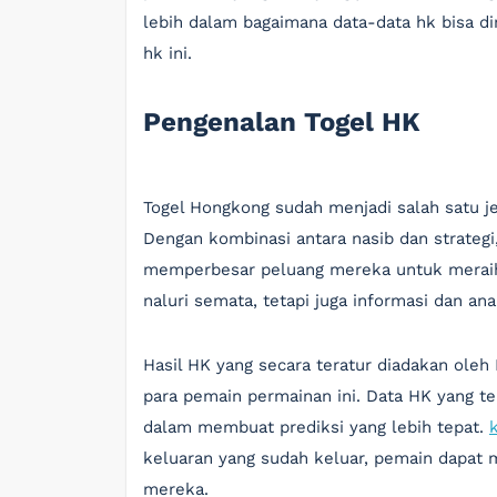
lebih dalam bagaimana data-data hk bisa d
hk ini.
Pengenalan Togel HK
Togel Hongkong sudah menjadi salah satu jen
Dengan kombinasi antara nasib dan strategi
memperbesar peluang mereka untuk meraih
naluri semata, tetapi juga informasi dan ana
Hasil HK yang secara teratur diadakan oleh
para pemain permainan ini. Data HK yang t
dalam membuat prediksi yang lebih tepat.
keluaran yang sudah keluar, pemain dapat 
mereka.