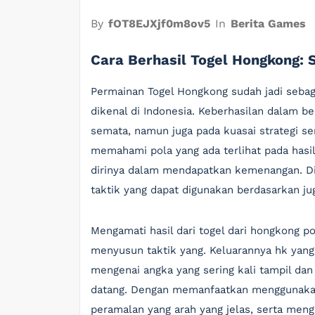
By
fOT8EJXjf0m8ov5
In
Berita Games
Cara Berhasil Togel Hongkong: 
Permainan Togel Hongkong sudah jadi sebaga
dikenal di Indonesia. Keberhasilan dalam b
semata, namun juga pada kuasai strategi se
memahami pola yang ada terlihat pada has
dirinya dalam mendapatkan kemenangan. Di 
taktik yang dapat digunakan berdasarkan ju
Mengamati hasil dari togel dari hongkong 
menyusun taktik yang. Keluarannya hk yan
mengenai angka yang sering kali tampil da
datang. Dengan memanfaatkan menggunakan
peramalan yang arah yang jelas, serta meng