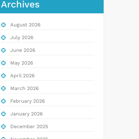
Archives
August 2026
July 2026
June 2026
May 2026
April 2026
March 2026
February 2026
January 2026
December 2025