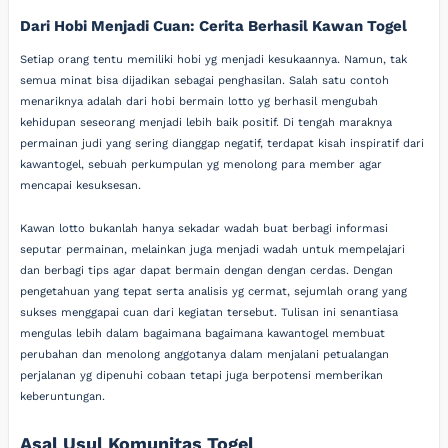
Dari Hobi Menjadi Cuan: Cerita Berhasil Kawan Togel
Setiap orang tentu memiliki hobi yg menjadi kesukaannya. Namun, tak
semua minat bisa dijadikan sebagai penghasilan. Salah satu contoh
menariknya adalah dari hobi bermain lotto yg berhasil mengubah
kehidupan seseorang menjadi lebih baik positif. Di tengah maraknya
permainan judi yang sering dianggap negatif, terdapat kisah inspiratif dari
kawantogel, sebuah perkumpulan yg menolong para member agar
mencapai kesuksesan.
Kawan lotto bukanlah hanya sekadar wadah buat berbagi informasi
seputar permainan, melainkan juga menjadi wadah untuk mempelajari
dan berbagi tips agar dapat bermain dengan dengan cerdas. Dengan
pengetahuan yang tepat serta analisis yg cermat, sejumlah orang yang
sukses menggapai cuan dari kegiatan tersebut. Tulisan ini senantiasa
mengulas lebih dalam bagaimana bagaimana kawantogel membuat
perubahan dan menolong anggotanya dalam menjalani petualangan
perjalanan yg dipenuhi cobaan tetapi juga berpotensi memberikan
keberuntungan.
Asal Usul Komunitas Togel