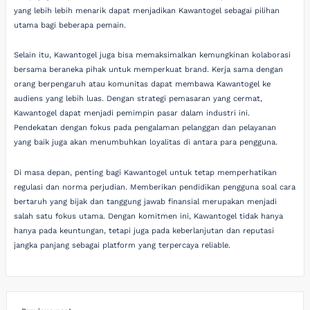
yang lebih lebih menarik dapat menjadikan Kawantogel sebagai pilihan
utama bagi beberapa pemain.
Selain itu, Kawantogel juga bisa memaksimalkan kemungkinan kolaborasi
bersama beraneka pihak untuk memperkuat brand. Kerja sama dengan
orang berpengaruh atau komunitas dapat membawa Kawantogel ke
audiens yang lebih luas. Dengan strategi pemasaran yang cermat,
Kawantogel dapat menjadi pemimpin pasar dalam industri ini.
Pendekatan dengan fokus pada pengalaman pelanggan dan pelayanan
yang baik juga akan menumbuhkan loyalitas di antara para pengguna.
Di masa depan, penting bagi Kawantogel untuk tetap memperhatikan
regulasi dan norma perjudian. Memberikan pendidikan pengguna soal cara
bertaruh yang bijak dan tanggung jawab finansial merupakan menjadi
salah satu fokus utama. Dengan komitmen ini, Kawantogel tidak hanya
hanya pada keuntungan, tetapi juga pada keberlanjutan dan reputasi
jangka panjang sebagai platform yang terpercaya reliable.