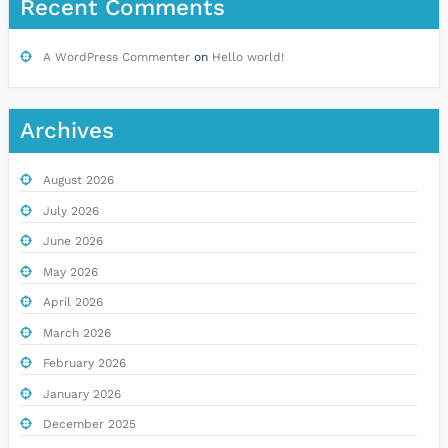
Recent Comments
A WordPress Commenter
on
Hello world!
Archives
August 2026
July 2026
June 2026
May 2026
April 2026
March 2026
February 2026
January 2026
December 2025