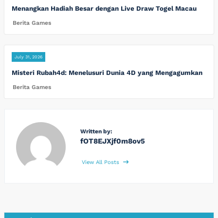
Menangkan Hadiah Besar dengan Live Draw Togel Macau
Berita Games
July 31, 2026
Misteri Rubah4d: Menelusuri Dunia 4D yang Mengagumkan
Berita Games
Written by:
fOT8EJXjf0m8ov5
View All Posts