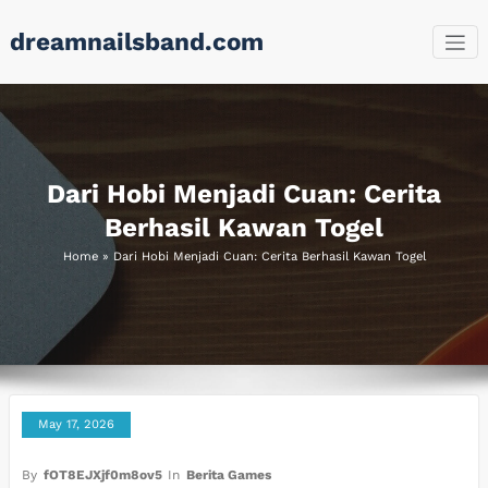
Skip
dreamnailsband.com
to
content
Dari Hobi Menjadi Cuan: Cerita
Berhasil Kawan Togel
Home
»
Dari Hobi Menjadi Cuan: Cerita Berhasil Kawan Togel
May 17, 2026
By
fOT8EJXjf0m8ov5
In
Berita Games