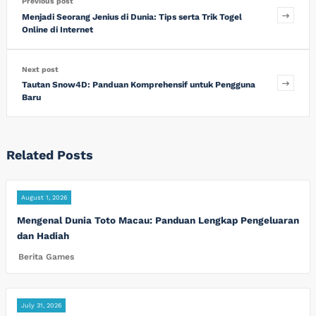
Previous post
Menjadi Seorang Jenius di Dunia: Tips serta Trik Togel
Online di Internet
Next post
Tautan Snow4D: Panduan Komprehensif untuk Pengguna
Baru
Related Posts
August 1, 2026
Mengenal Dunia Toto Macau: Panduan Lengkap Pengeluaran
dan Hadiah
Berita Games
July 31, 2026