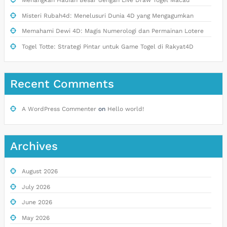
Menangkan Hadiah Besar dengan Live Draw Togel Macau
Misteri Rubah4d: Menelusuri Dunia 4D yang Mengagumkan
Memahami Dewi 4D: Magis Numerologi dan Permainan Lotere
Togel Totte: Strategi Pintar untuk Game Togel di Rakyat4D
Recent Comments
A WordPress Commenter
on
Hello world!
Archives
August 2026
July 2026
June 2026
May 2026