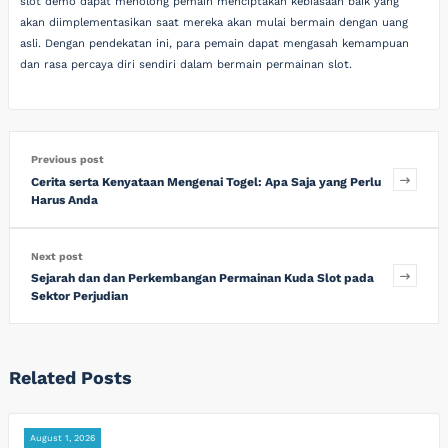
slot demo dapat menolong pemain menciptakan kebiasaan baik yang
akan diimplementasikan saat mereka akan mulai bermain dengan uang
asli. Dengan pendekatan ini, para pemain dapat mengasah kemampuan
dan rasa percaya diri sendiri dalam bermain permainan slot.
Previous post
Cerita serta Kenyataan Mengenai Togel: Apa Saja yang Perlu
Harus Anda
Next post
Sejarah dan dan Perkembangan Permainan Kuda Slot pada
Sektor Perjudian
Related Posts
August 1, 2026