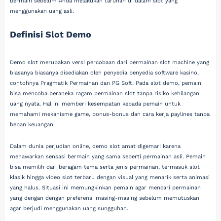
bermain sebelum Anda melakukan taruhan di dalam slot yang
menggunakan uang asli.
Definisi Slot Demo
Demo slot merupakan versi percobaan dari permainan slot machine yang
biasanya biasanya disediakan oleh penyedia penyedia software kasino,
contohnya Pragmatik Permainan dan PG Soft. Pada slot demo, pemain
bisa mencoba beraneka ragam permainan slot tanpa risiko kehilangan
uang nyata. Hal ini memberi kesempatan kepada pemain untuk
memahami mekanisme game, bonus-bonus dan cara kerja paylines tanpa
beban keuangan.
Dalam dunia perjudian online, demo slot amat digemari karena
menawarkan sensasi bermain yang sama seperti permainan asli. Pemain
bisa memilih dari beragam tema serta jenis permainan, termasuk slot
klasik hingga video slot terbaru dengan visual yang menarik serta animasi
yang halus. Situasi ini memungkinkan pemain agar mencari permainan
yang dengan dengan preferensi masing-masing sebelum memutuskan
agar berjudi menggunakan uang sungguhan.