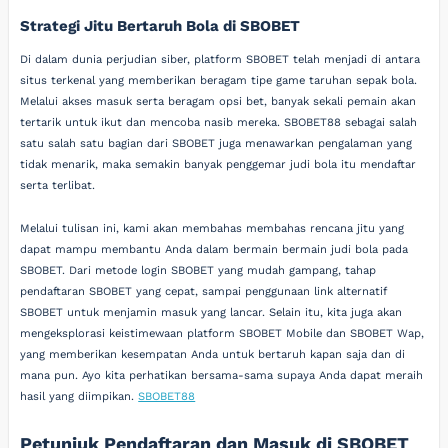
Strategi Jitu Bertaruh Bola di SBOBET
Di dalam dunia perjudian siber, platform SBOBET telah menjadi di antara
situs terkenal yang memberikan beragam tipe game taruhan sepak bola.
Melalui akses masuk serta beragam opsi bet, banyak sekali pemain akan
tertarik untuk ikut dan mencoba nasib mereka. SBOBET88 sebagai salah
satu salah satu bagian dari SBOBET juga menawarkan pengalaman yang
tidak menarik, maka semakin banyak penggemar judi bola itu mendaftar
serta terlibat.
Melalui tulisan ini, kami akan membahas membahas rencana jitu yang
dapat mampu membantu Anda dalam bermain bermain judi bola pada
SBOBET. Dari metode login SBOBET yang mudah gampang, tahap
pendaftaran SBOBET yang cepat, sampai penggunaan link alternatif
SBOBET untuk menjamin masuk yang lancar. Selain itu, kita juga akan
mengeksplorasi keistimewaan platform SBOBET Mobile dan SBOBET Wap,
yang memberikan kesempatan Anda untuk bertaruh kapan saja dan di
mana pun. Ayo kita perhatikan bersama-sama supaya Anda dapat meraih
hasil yang diimpikan.
SBOBET88
Petunjuk Pendaftaran dan Masuk di SBOBET