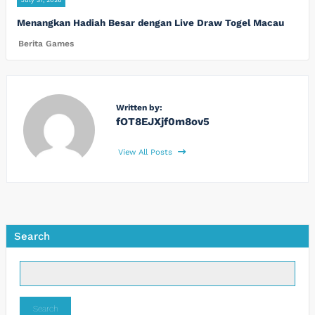
Menangkan Hadiah Besar dengan Live Draw Togel Macau
Berita Games
Written by:
fOT8EJXjf0m8ov5
View All Posts
Search
Search