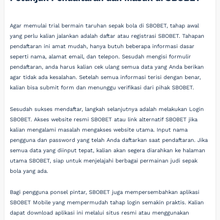
Agar memulai trial bermain taruhan sepak bola di SBOBET, tahap awal
yang perlu kalian jalankan adalah daftar atau registrasi SBOBET. Tahapan
pendaftaran ini amat mudah, hanya butuh beberapa informasi dasar
seperti nama, alamat email, dan telepon. Sesudah mengisi formulir
pendaftaran, anda harus kalian cek ulang semua data yang Anda berikan
agar tidak ada kesalahan. Setelah semua informasi terisi dengan benar,
kalian bisa submit form dan menunggu verifikasi dari pihak SBOBET.
Sesudah sukses mendaftar, langkah selanjutnya adalah melakukan Login
SBOBET. Akses website resmi SBOBET atau link alternatif SBOBET jika
kalian mengalami masalah mengakses website utama. Input nama
pengguna dan password yang telah Anda daftarkan saat pendaftaran. Jika
semua data yang diinput tepat, kalian akan segera diarahkan ke halaman
utama SBOBET, siap untuk menjelajahi berbagai permainan judi sepak
bola yang ada.
Bagi pengguna ponsel pintar, SBOBET juga mempersembahkan aplikasi
SBOBET Mobile yang mempermudah tahap login semakin praktis. Kalian
dapat download aplikasi ini melalui situs resmi atau menggunakan