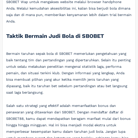
SBOBET Wap untuk mengakses website melalui browser handphone
Anda. Melalui kemudahan aksesibilitas ini, kalian bisa berjudi bola dimana
saja dan di mana pun, memberikan kenyamanan lebih dalam trial bermain
Anda.
Taktik Bermain Judi Bola di SBOBET
Bermain taruhan sepak bola di SBOBET memerlukan pengetahuan yang
baik tentang tim dan pertandingan yang dipertaruhkan. Selain itu penting
untuk selalu melakukan penelitian mengenai statistik laga, performa
pemain, dan situasi terkini klub. Dengan informasi yang lengkap, Anda
bisa membuat pilihan yang akur ketika memilih jenis taruhan yang
dipasang, baik itu taruhan bet sebelum pertandingan atau bet langsung
saat laga berlangsung.
Salah satu strategi yang efektif adalah memanfaatkan bonus dan
penawaran yang ditawarkan dari SBOBET. Dengan mendaftar daftar di
SBOBET88, kamu dapat mendapatkan beragam manfaat mulai dari bonus
hingga hingga mingguan. Hal ini bisa menjadi modal ekstra untuk
memperbesar kesempatan kamu dalam taruhan judi bola. Jangan lupa