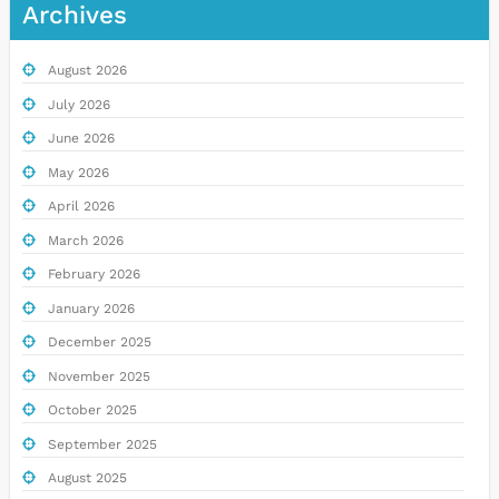
Archives
August 2026
July 2026
June 2026
May 2026
April 2026
March 2026
February 2026
January 2026
December 2025
November 2025
October 2025
September 2025
August 2025