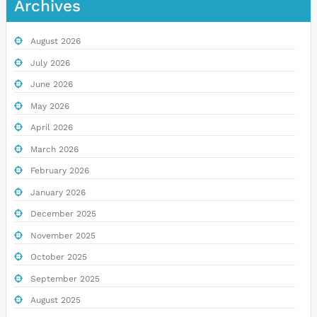
Archives
August 2026
July 2026
June 2026
May 2026
April 2026
March 2026
February 2026
January 2026
December 2025
November 2025
October 2025
September 2025
August 2025