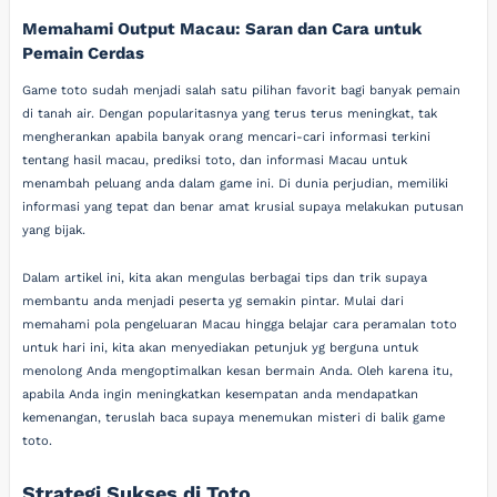
Memahami Output Macau: Saran dan Cara untuk
Pemain Cerdas
Game toto sudah menjadi salah satu pilihan favorit bagi banyak pemain
di tanah air. Dengan popularitasnya yang terus terus meningkat, tak
mengherankan apabila banyak orang mencari-cari informasi terkini
tentang hasil macau, prediksi toto, dan informasi Macau untuk
menambah peluang anda dalam game ini. Di dunia perjudian, memiliki
informasi yang tepat dan benar amat krusial supaya melakukan putusan
yang bijak.
Dalam artikel ini, kita akan mengulas berbagai tips dan trik supaya
membantu anda menjadi peserta yg semakin pintar. Mulai dari
memahami pola pengeluaran Macau hingga belajar cara peramalan toto
untuk hari ini, kita akan menyediakan petunjuk yg berguna untuk
menolong Anda mengoptimalkan kesan bermain Anda. Oleh karena itu,
apabila Anda ingin meningkatkan kesempatan anda mendapatkan
kemenangan, teruslah baca supaya menemukan misteri di balik game
toto.
Strategi Sukses di Toto