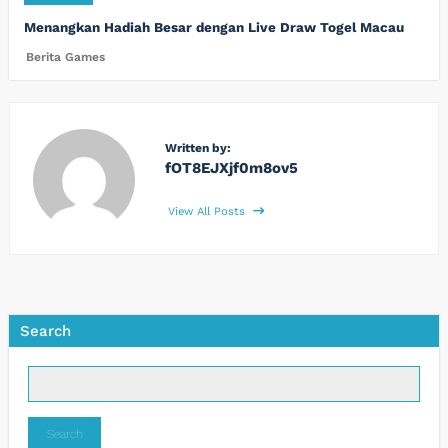
Menangkan Hadiah Besar dengan Live Draw Togel Macau
Berita Games
Written by:
fOT8EJXjf0m8ov5
View All Posts
Search
Search