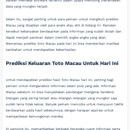
bahkan memakai software tertentu dalam upaya menolong meramalkan
data yang mungkin terjadi.
Selain itu, sangat penting untuk para pemain untuk mengikuti prediksi
Macau yang disajikan oleh para analis atau ahli di bidang ini. Ramalan
tersebut kebanyakan berdasarkan pada informasi yang sudah diolah dan
dapat menjadi panduan dalam memilih angka-angka yang akan.
Memantau prediksi toto Macau pada hari ini bisa memberikan manfaat
tambahan untuk mendapatkan keberhasilan.
Prediksi Keluaran Toto Macau Untuk Hari Ini
Untuk mendapatkan prediksi hasil Toto Macau hari ini, penting bagi
pemain untuk menganalisis informasi selain pola yang ada. Informasi
Macau sebelum ini bisa menyediakan pandangan mengenai tendensi
bilangan yang sering terjadi atau bilangan-bilangan yang mungkin saja
sudah lama tidak keluar. Banyak pemain mencoba untuk menyusun taktik
berdasarkan pada hasil sebelumnya, dengan harapan aspirasi untuk
memperbesar kemungkinan mereka.
Di samping itu, memanfaatkan berbagai beraneka ruang informasi serta