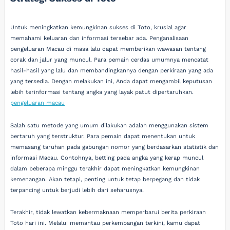
Untuk meningkatkan kemungkinan sukses di Toto, krusial agar
memahami keluaran dan informasi tersebar ada. Penganalisaan
pengeluaran Macau di masa lalu dapat memberikan wawasan tentang
corak dan jalur yang muncul. Para pemain cerdas umumnya mencatat
hasil-hasil yang lalu dan membandingkannya dengan perkiraan yang ada
yang tersedia. Dengan melakukan ini, Anda dapat mengambil keputusan
lebih terinformasi tentang angka yang layak patut dipertaruhkan.
pengeluaran macau
Salah satu metode yang umum dilakukan adalah menggunakan sistem
bertaruh yang terstruktur. Para pemain dapat menentukan untuk
memasang taruhan pada gabungan nomor yang berdasarkan statistik dan
informasi Macau. Contohnya, betting pada angka yang kerap muncul
dalam beberapa minggu terakhir dapat meningkatkan kemungkinan
kemenangan. Akan tetapi, penting untuk tetap berpegang dan tidak
terpancing untuk berjudi lebih dari seharusnya.
Terakhir, tidak lewatkan kebermaknaan memperbarui berita perkiraan
Toto hari ini. Melalui memantau perkembangan terkini, kamu dapat