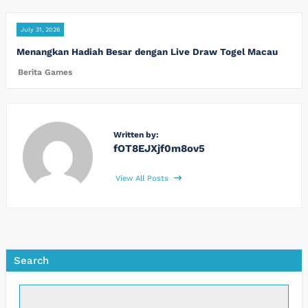
July 31, 2026
Menangkan Hadiah Besar dengan Live Draw Togel Macau
Berita Games
Written by:
fOT8EJXjf0m8ov5
View All Posts
Search