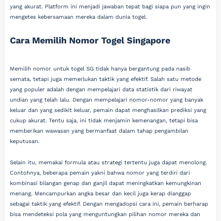
yang akurat. Platform ini menjadi jawaban tepat bagi siapa pun yang ingin
mengetes kebersamaan mereka dalam dunia togel.
Cara Memilih Nomor Togel Singapore
Memilih nomor untuk togel SG tidak hanya bergantung pada nasib
semata, tetapi juga memerlukan taktik yang efektif. Salah satu metode
yang populer adalah dengan mempelajari data statistik dari riwayat
undian yang telah lalu. Dengan mempelajari nomor-nomor yang banyak
keluar dan yang sedikit keluar, pemain dapat menghasilkan prediksi yang
cukup akurat. Tentu saja, ini tidak menjamin kemenangan, tetapi bisa
memberikan wawasan yang bermanfaat dalam tahap pengambilan
keputusan.
Selain itu, memakai formula atau strategi tertentu juga dapat menolong.
Contohnya, beberapa pemain yakni bahwa nomor yang terdiri dari
kombinasi bilangan genap dan ganjil dapat meningkatkan kemungkinan
menang. Mencampurkan angka besar dan kecil juga kerap dianggap
sebagai taktik yang efektif. Dengan mengadopsi cara ini, pemain berharap
bisa mendeteksi pola yang menguntungkan pilihan nomor mereka dan