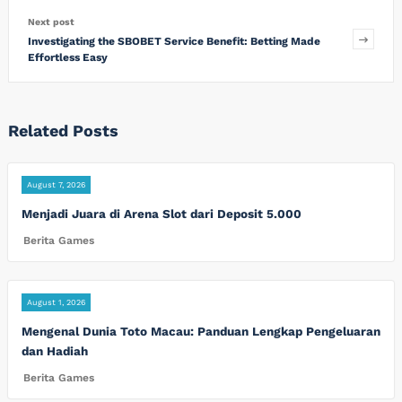
Next post
Investigating the SBOBET Service Benefit: Betting Made
Effortless Easy
Related Posts
August 7, 2026
Menjadi Juara di Arena Slot dari Deposit 5.000
Berita Games
August 1, 2026
Mengenal Dunia Toto Macau: Panduan Lengkap Pengeluaran
dan Hadiah
Berita Games