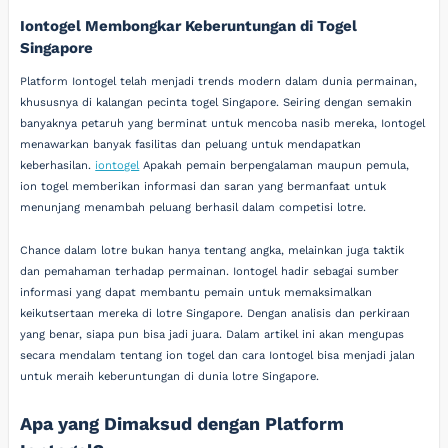
Iontogel Membongkar Keberuntungan di Togel
Singapore
Platform Iontogel telah menjadi trends modern dalam dunia permainan,
khususnya di kalangan pecinta togel Singapore. Seiring dengan semakin
banyaknya petaruh yang berminat untuk mencoba nasib mereka, Iontogel
menawarkan banyak fasilitas dan peluang untuk mendapatkan
keberhasilan.
iontogel
Apakah pemain berpengalaman maupun pemula,
ion togel memberikan informasi dan saran yang bermanfaat untuk
menunjang menambah peluang berhasil dalam competisi lotre.
Chance dalam lotre bukan hanya tentang angka, melainkan juga taktik
dan pemahaman terhadap permainan. Iontogel hadir sebagai sumber
informasi yang dapat membantu pemain untuk memaksimalkan
keikutsertaan mereka di lotre Singapore. Dengan analisis dan perkiraan
yang benar, siapa pun bisa jadi juara. Dalam artikel ini akan mengupas
secara mendalam tentang ion togel dan cara Iontogel bisa menjadi jalan
untuk meraih keberuntungan di dunia lotre Singapore.
Apa yang Dimaksud dengan Platform