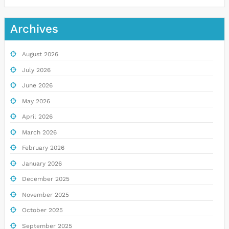
Archives
August 2026
July 2026
June 2026
May 2026
April 2026
March 2026
February 2026
January 2026
December 2025
November 2025
October 2025
September 2025