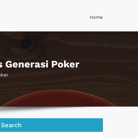
Home
s Generasi Poker
oker
Search