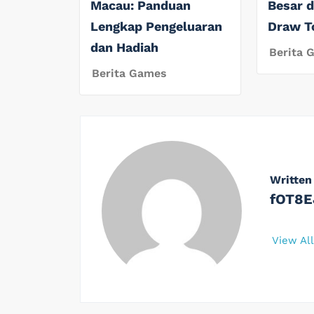
Macau: Panduan
Besar d
Lengkap Pengeluaran
Draw T
dan Hadiah
Berita 
Berita Games
Written
fOT8E
View Al