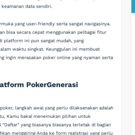
n keamanan data sendiri.
muka yang user-friendly serta sangat navigasinya.
an bisa secara cepat menggunakan pelbagai fitur
 di platform ini pun sangat mudah, yang
alam waktu singkat. Keunggulan ini membuat
ang ingin merasakan poker online yang nyaman serta
atform PokerGenerasi
oker, langkah awal yang perlu dilaksanakan adalah
situ, Kamu bakal menemukan pilihan untuk
"Daftar" yang biasanya biasanya terletak di bagian
ahkan menggiring Anda ke form registrasi yang perlu