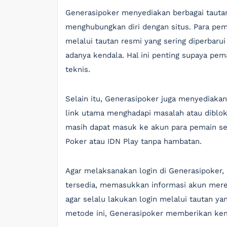
Generasipoker menyediakan berbagai taut
menghubungkan diri dengan situs. Para pem
melalui tautan resmi yang sering diperbarui
adanya kendala. Hal ini penting supaya pe
teknis.
Selain itu, Generasipoker juga menyediakan li
link utama menghadapi masalah atau dibloki
masih dapat masuk ke akun para pemain se
Poker atau IDN Play tanpa hambatan.
Agar melaksanakan login di Generasipoker,
tersedia, memasukkan informasi akun merek
agar selalu lakukan login melalui tautan y
metode ini, Generasipoker memberikan kem