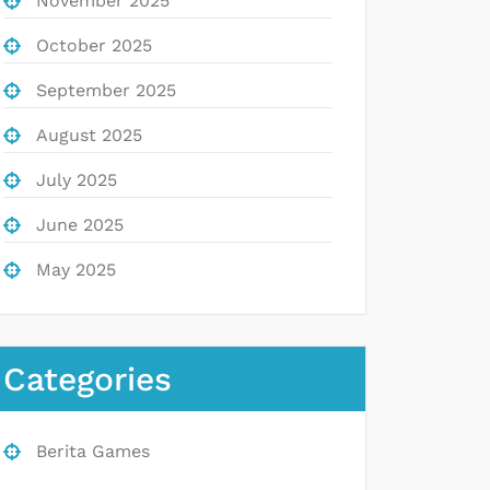
November 2025
October 2025
September 2025
August 2025
July 2025
June 2025
May 2025
Categories
Berita Games