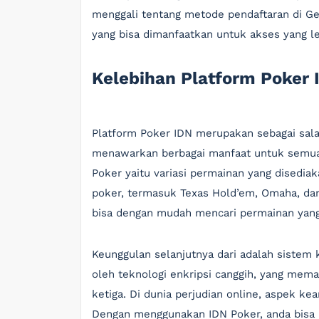
menggali tentang metode pendaftaran di Ge
yang bisa dimanfaatkan untuk akses yang l
Kelebihan Platform Poker 
Platform Poker IDN merupakan sebagai sala
menawarkan berbagai manfaat untuk semua
Poker yaitu variasi permainan yang disedia
poker, termasuk Texas Hold’em, Omaha, dan 
bisa dengan mudah mencari permainan yang
Keunggulan selanjutnya dari adalah sistem 
oleh teknologi enkripsi canggih, yang mema
ketiga. Di dunia perjudian online, aspek k
Dengan menggunakan IDN Poker, anda bisa