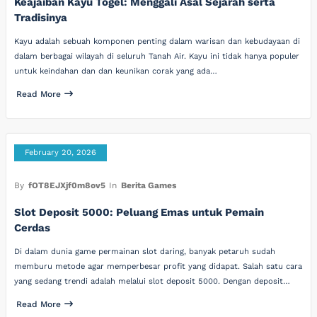
Keajaiban Kayu Togel: Menggali Asal Sejarah serta
Tradisinya
Kayu adalah sebuah komponen penting dalam warisan dan kebudayaan di
dalam berbagai wilayah di seluruh Tanah Air. Kayu ini tidak hanya populer
untuk keindahan dan dan keunikan corak yang ada…
Read More
February 20, 2026
By
fOT8EJXjf0m8ov5
In
Berita Games
Slot Deposit 5000: Peluang Emas untuk Pemain
Cerdas
Di dalam dunia game permainan slot daring, banyak petaruh sudah
memburu metode agar memperbesar profit yang didapat. Salah satu cara
yang sedang trendi adalah melalui slot deposit 5000. Dengan deposit…
Read More