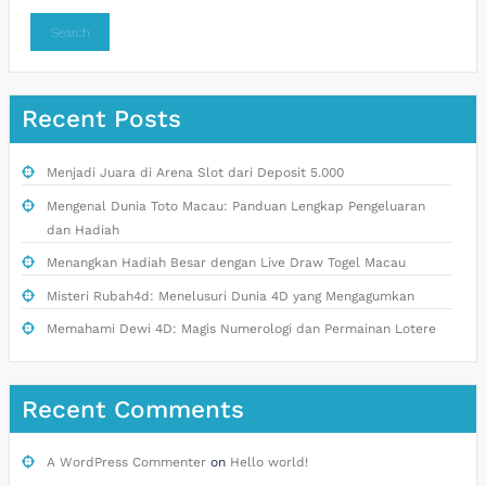
Search
Recent Posts
Menjadi Juara di Arena Slot dari Deposit 5.000
Mengenal Dunia Toto Macau: Panduan Lengkap Pengeluaran
dan Hadiah
Menangkan Hadiah Besar dengan Live Draw Togel Macau
Misteri Rubah4d: Menelusuri Dunia 4D yang Mengagumkan
Memahami Dewi 4D: Magis Numerologi dan Permainan Lotere
Recent Comments
A WordPress Commenter
on
Hello world!