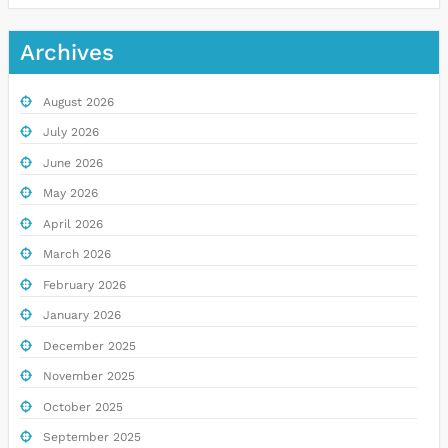
Archives
August 2026
July 2026
June 2026
May 2026
April 2026
March 2026
February 2026
January 2026
December 2025
November 2025
October 2025
September 2025