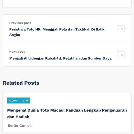
Previous post
Peristiwa Toto HK: Menggali Pola dan Taktik di Di Balik
Angka
Next post
Menjadi Ahli dengan Rubah4d: Pelatihan dan Sumber Daya
Related Posts
August 1, 2026
Mengenal Dunia Toto Macau: Panduan Lengkap Pengeluaran
dan Hadiah
Berita Games