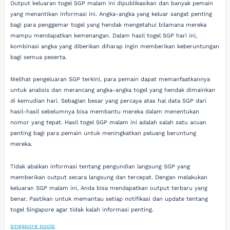
Output keluaran togel SGP malam ini dipublikasikan dan banyak pemain
yang menantikan informasi ini. Angka-angka yang keluar sangat penting
bagi para penggemar togel yang hendak mengetahui bilamana mereka
mampu mendapatkan kemenangan. Dalam hasil togel SGP hari ini,
kombinasi angka yang diberikan diharap ingin memberikan keberuntungan
bagi semua peserta.
Melihat pengeluaran SGP terkini, para pemain dapat memanfaatkannya
untuk analisis dan merancang angka-angka togel yang hendak dimainkan
di kemudian hari. Sebagian besar yang percaya atas hal data SGP dari
hasil-hasil sebelumnya bisa membantu mereka dalam menentukan
nomor yang tepat. Hasil togel SGP malam ini adalah salah satu acuan
penting bagi para pemain untuk meningkatkan peluang beruntung
mereka.
Tidak abaikan informasi tentang pengundian langsung SGP yang
memberikan output secara langsung dan tercepat. Dengan melakukan
keluaran SGP malam ini, Anda bisa mendapatkan output terbaru yang
benar. Pastikan untuk memantau setiap notifikasi dan update tentang
togel Singapore agar tidak kalah informasi penting.
singapore pools