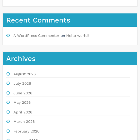
Recent Comments
A WordPress Commenter
on
Hello world!
Archives
August 2026
July 2026
June 2026
May 2026
April 2026
March 2026
February 2026