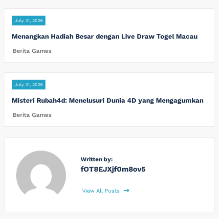
July 31, 2026
Menangkan Hadiah Besar dengan Live Draw Togel Macau
Berita Games
July 31, 2026
Misteri Rubah4d: Menelusuri Dunia 4D yang Mengagumkan
Berita Games
Written by:
fOT8EJXjf0m8ov5
View All Posts