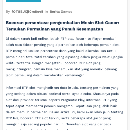
By
fOT8EJXjf0m8ov5
In
Berita Games
Bocoran persentase pengembalian Mesin Slot Gacor:
Temukan Permainan yang Penuh Kesempatan
Di dalam ranah judi online, istilah RTP atau Return to Player menjadi
salah satu faktor penting yang diperhatikan oleh beberapa pemain slot.
RTP mengindikasikan persentase dana yang bakal dikembalikan untuk
pemain dari total total taruhan yang dipasang dalam jangka waktu jangka
waktu tertentu. Dengan mengetahui bocoran RTP slot yang
menguntungkan, pemain bisa menemukan slot yang memiliki peluang
lebih berpeluang dalam memberikan kemenangan.
Informasi RTP slot menghadirkan data krusial tentang permainan yang
yang sedang dalam situasi optimal serta layak dicoba. Khususnya pada
slot dari provider terkenal seperti Pragmatic Play, informasi RTP yang
tepat dapat membantu pemain mengambil keputusan yang lebih baik
dalam memilih permainan. Dalam artikel ini, kami akan lebih jauh tentang
RTP live, bocoran RTP slot terkini, serta beberapa slot gacor yang
mungkin saja sedang populer hari ini. Temukan slot yang daripada