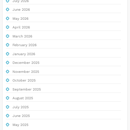
July 2026
June 2026
May 2026
April 2026
March 2026
February 2026
January 2026
December 2025
November 2025
October 2025
September 2025
August 2025
July 2025
June 2025
May 2025