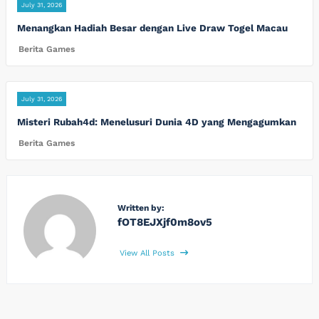
July 31, 2026
Menangkan Hadiah Besar dengan Live Draw Togel Macau
Berita Games
July 31, 2026
Misteri Rubah4d: Menelusuri Dunia 4D yang Mengagumkan
Berita Games
Written by:
fOT8EJXjf0m8ov5
View All Posts