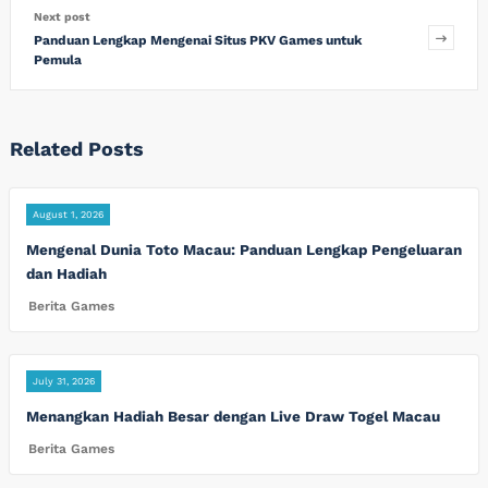
Next post
Panduan Lengkap Mengenai Situs PKV Games untuk
Pemula
Related Posts
August 1, 2026
Mengenal Dunia Toto Macau: Panduan Lengkap Pengeluaran
dan Hadiah
Berita Games
July 31, 2026
Menangkan Hadiah Besar dengan Live Draw Togel Macau
Berita Games