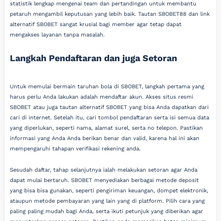
statistik lengkap mengenai team dan pertandingan untuk membantu
petaruh mengambil keputusan yang lebih baik. Tautan SBOBET88 dan link
alternatif SBOBET sangat krusial bagi member agar tetap dapat
mengakses layanan tanpa masalah.
Langkah Pendaftaran dan juga Setoran
Untuk memulai bermain taruhan bola di SBOBET, langkah pertama yang
harus perlu Anda lakukan adalah mendaftar akun. Akses situs resmi
SBOBET atau juga tautan alternatif SBOBET yang bisa Anda dapatkan dari
cari di internet. Setelah itu, cari tombol pendaftaran serta isi semua data
yang diperlukan, seperti nama, alamat surel, serta no telepon. Pastikan
informasi yang Anda Anda berikan benar dan valid, karena hal ini akan
mempengaruhi tahapan verifikasi rekening anda.
Sesudah daftar, tahap selanjutnya ialah melakukan setoran agar Anda
dapat mulai bertaruh. SBOBET menyediakan berbagai metode deposit
yang bisa bisa gunakan, seperti pengiriman keuangan, dompet elektronik,
ataupun metode pembayaran yang lain yang di platform. Pilih cara yang
paling paling mudah bagi Anda, serta ikuti petunjuk yang diberikan agar