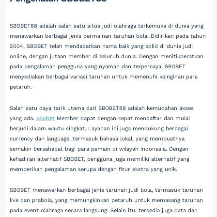
SBOBET88 adalah salah satu situs judi olahraga terkemuka di dunia yang
menawarkan berbagai jenis permainan taruhan bola. Didirikan pada tahun
2004, SBOBET telah mendapatkan nama baik yang solid di dunia judi
online, dengan jutaan member di seluruh dunia. Dengan menitikberatkan
pada pengalaman pengguna yang nyaman dan terpercaya, SBOBET
menyediakan berbagai variasi taruhan untuk memenuhi keinginan para
petaruh.
Salah satu daya tarik utama dari SBOBET88 adalah kemudahan akses
yang ada.
sbobet
Member dapat dengan cepat mendaftar dan mulai
berjudi dalam waktu singkat. Layanan ini juga mendukung berbagai
currency dan language, termasuk bahasa lokal, yang membuatnya
semakin bersahabat bagi para pemain di wilayah Indonesia. Dengan
kehadiran alternatif SBOBET, pengguna juga memiliki alternatif yang
memberikan pengalaman serupa dengan fitur ekstra yang unik.
SBOBET menawarkan berbagai jenis taruhan judi bola, termasuk taruhan
live dan prabola, yang memungkinkan petaruh untuk memasang taruhan
pada event olahraga secara langsung. Selain itu, tersedia juga data dan