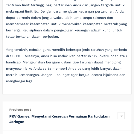
Tentukan limit tertinggi bagi pertaruhan Anda dan jangan tergoda untuk
melampaui limit itu. Dengan cara mengatur keuangan pertaruhan, Anda
dapat bermain dalam jangka waktu lebih lama tanpa tekanan dan
memperbesar kesempatan untuk menemukan kesempatan bertaruh yang
berharga. Kedisiplinan dalam pengelolaan keuangan adalah kunci untuk
tetap bertahan dalam perjudian.
Yang terakhir, cobalah guna memilih beberapa jenis taruhan yang berbeda
di SBOBET. Misalnya, Anda bisa melakukan bertaruh 1X2, over/under, atau
handicap. Menggunakan beragam dalam tipe taruhan dapat menolong
menyebar risiko Anda serta memberi Anda peluang lebih banyak dalam
meraih kemenangan. Jangan lupa ingat agar berjudi secara bijaksana dan
menghargai laga.
Previous post
PKV Games: Menyelami Keseruan Permainan Kartu dalam
Jaringan