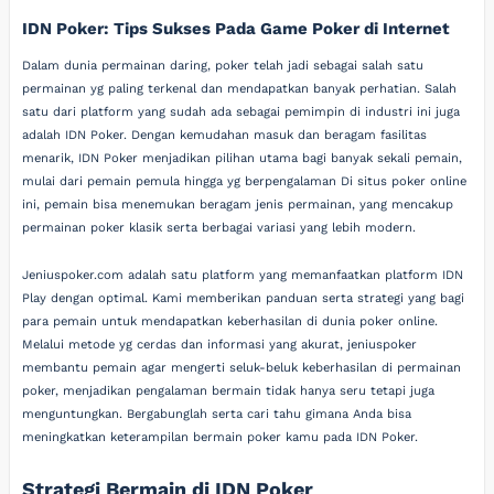
IDN Poker: Tips Sukses Pada Game Poker di Internet
Dalam dunia permainan daring, poker telah jadi sebagai salah satu
permainan yg paling terkenal dan mendapatkan banyak perhatian. Salah
satu dari platform yang sudah ada sebagai pemimpin di industri ini juga
adalah IDN Poker. Dengan kemudahan masuk dan beragam fasilitas
menarik, IDN Poker menjadikan pilihan utama bagi banyak sekali pemain,
mulai dari pemain pemula hingga yg berpengalaman Di situs poker online
ini, pemain bisa menemukan beragam jenis permainan, yang mencakup
permainan poker klasik serta berbagai variasi yang lebih modern.
Jeniuspoker.com adalah satu platform yang memanfaatkan platform IDN
Play dengan optimal. Kami memberikan panduan serta strategi yang bagi
para pemain untuk mendapatkan keberhasilan di dunia poker online.
Melalui metode yg cerdas dan informasi yang akurat, jeniuspoker
membantu pemain agar mengerti seluk-beluk keberhasilan di permainan
poker, menjadikan pengalaman bermain tidak hanya seru tetapi juga
menguntungkan. Bergabunglah serta cari tahu gimana Anda bisa
meningkatkan keterampilan bermain poker kamu pada IDN Poker.
Strategi Bermain di IDN Poker