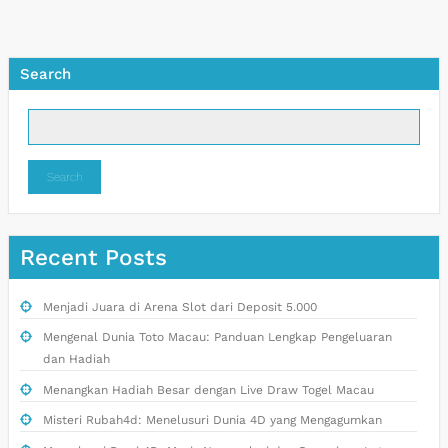
Search
Search
Recent Posts
Menjadi Juara di Arena Slot dari Deposit 5.000
Mengenal Dunia Toto Macau: Panduan Lengkap Pengeluaran
dan Hadiah
Menangkan Hadiah Besar dengan Live Draw Togel Macau
Misteri Rubah4d: Menelusuri Dunia 4D yang Mengagumkan