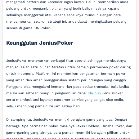
mengamati pattern dan kecenderungan lawan. Hal ini memberikan anda
peluang untuk mengambil pilihan yang lebih baik, misalnya kapans
sebaiknya menggertak atau kapans sebaiknya mundur. Dengan cara
mencampurkan seluruh strategi ini, anda dapat meningkatkan peluang
sukses di game IDN Poker.
Keunggulan JeniusPoker
JeniusPoker menawarkan berbagai fitur spesial sehingga membuatnya
menjadi salah satu pilihan teratas untuk pemain permainan poker daring
untuk Indonesia. Platform ini memberikan pengalaman bermain poker
yang aman dan aman menggunakan sistem perlindungan yang canggih.
Pengguna bisa mengalami kemandirian pada setiap transaksi baik ketika
melakukan setoran maupun pengambilan dana.
idn play
JeniusPoker
serta memfasilitasi layanan customer service yang sangat siap sedia,
selalu menolong pemain 24 jam setiap hari.
Di samping itu, JeniusPoker memiliki beragam game yang luas. Dengan
berbagai tipe permainan poker misalnya Texas Holdem, Omaha Poker, dan
game-gaming yang lainnya, para pemain memiliki beragam pilihan untuk