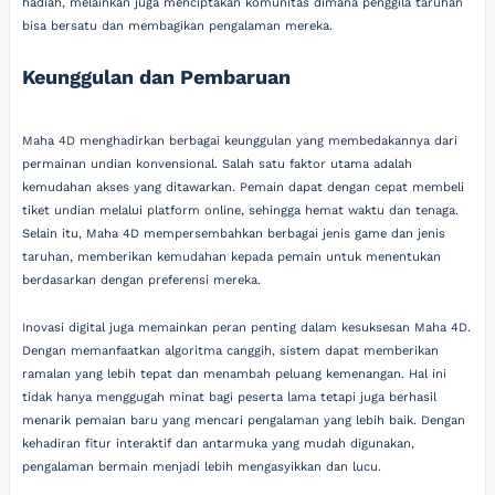
hadiah, melainkan juga menciptakan komunitas dimana penggila taruhan
bisa bersatu dan membagikan pengalaman mereka.
Keunggulan dan Pembaruan
Maha 4D menghadirkan berbagai keunggulan yang membedakannya dari
permainan undian konvensional. Salah satu faktor utama adalah
kemudahan akses yang ditawarkan. Pemain dapat dengan cepat membeli
tiket undian melalui platform online, sehingga hemat waktu dan tenaga.
Selain itu, Maha 4D mempersembahkan berbagai jenis game dan jenis
taruhan, memberikan kemudahan kepada pemain untuk menentukan
berdasarkan dengan preferensi mereka.
Inovasi digital juga memainkan peran penting dalam kesuksesan Maha 4D.
Dengan memanfaatkan algoritma canggih, sistem dapat memberikan
ramalan yang lebih tepat dan menambah peluang kemenangan. Hal ini
tidak hanya menggugah minat bagi peserta lama tetapi juga berhasil
menarik pemaian baru yang mencari pengalaman yang lebih baik. Dengan
kehadiran fitur interaktif dan antarmuka yang mudah digunakan,
pengalaman bermain menjadi lebih mengasyikkan dan lucu.