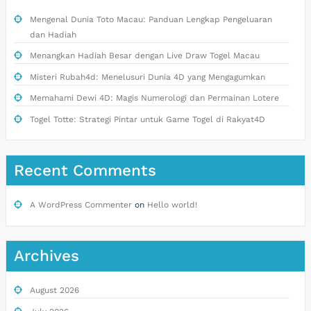
Mengenal Dunia Toto Macau: Panduan Lengkap Pengeluaran
dan Hadiah
Menangkan Hadiah Besar dengan Live Draw Togel Macau
Misteri Rubah4d: Menelusuri Dunia 4D yang Mengagumkan
Memahami Dewi 4D: Magis Numerologi dan Permainan Lotere
Togel Totte: Strategi Pintar untuk Game Togel di Rakyat4D
Recent Comments
A WordPress Commenter
on
Hello world!
Archives
August 2026