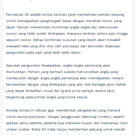
Permainan 4D adalah lomba taruhan yang memberikan pemain peluang
untuk mendapatkan penghargaan besar dengan menebak nomor yang
tepat. Pemain menentukan kombinasi angka angka dari sekumpulan
nomor yang telah sudah ditetapkan, biasanya berkisar antara satu hingga
sepuluh nomor. Setiap kombinasi susunan yang dipilih akan mewakili
mewakili tiket yang diisi diisi oleh partisipan dan kemudian dilakukan
pengundian pada saat yang telah telah diatur.
Sesudah pengundian diselesaikan, angka-angka pemenang akan
diumumkan. Pemain yang berhasil sukses mencocokkan angka yang
mereka pilih dengan angka angka pemenang akan mendapatkan reward
berdasarkan dengan yang ditetapkan yang ada. Ada berbagai jenis hadiah
yang dapat dihasilkan, mulai dari grand prize sampai reward kecil,
tergantung pada jumlah angka yang cocok sesuai.
Konsep lomba ini dibuat agar memberikan pengalaman yang menarik
untuk semua partisipan. Dengan penggunaan teknologi modern, seperti
aplikasi serta website, peserta bisa memesan kupon dan memantau hasil
undian undian. Maha 4D tidak hanya memberikan peluang untuk meraih