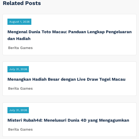
Related Posts
August 1, 2026
Mengenal Dunia Toto Macau: Panduan Lengkap Pengeluaran
dan Hadiah
Berita Games
July 31, 2026
Menangkan Hadiah Besar dengan Live Draw Togel Macau
Berita Games
July 31, 2026
Misteri Rubah4d: Menelusuri Dunia 4D yang Mengagumkan
Berita Games