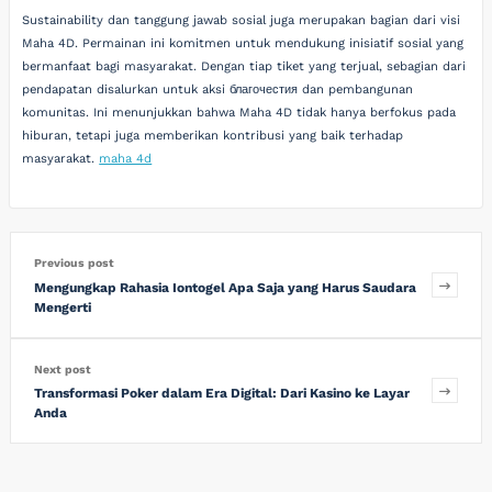
Sustainability dan tanggung jawab sosial juga merupakan bagian dari visi
Maha 4D. Permainan ini komitmen untuk mendukung inisiatif sosial yang
bermanfaat bagi masyarakat. Dengan tiap tiket yang terjual, sebagian dari
pendapatan disalurkan untuk aksi благочестия dan pembangunan
komunitas. Ini menunjukkan bahwa Maha 4D tidak hanya berfokus pada
hiburan, tetapi juga memberikan kontribusi yang baik terhadap
masyarakat.
maha 4d
Previous post
Mengungkap Rahasia Iontogel Apa Saja yang Harus Saudara
Mengerti
Next post
Transformasi Poker dalam Era Digital: Dari Kasino ke Layar
Anda