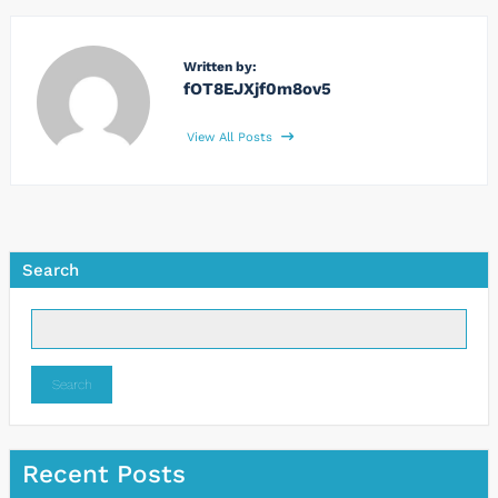
Written by:
fOT8EJXjf0m8ov5
View All Posts
Search
Search
Recent Posts