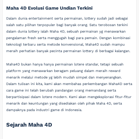
Maha 4D Evolusi Game Undian Terkini
Dalam dunia entertainment serta permainan, lottery sudah jadi sebagai
salah satu pilihan terpopuler bagi banyak orang. Satu terobosan terkini
dalam dunia lottery ialah Maha 4D, sebuah permainan yg menawarkan
pengalaman fresh serta menggugah bagi para pemain. Dengan kombinasi
teknologi terbaru serta metode konvensional, Maha4D sudah mampu
meraih perhatian banyak pecinta permainan lottery di berbagai kalangan.
Maha4D bukan hanya hanya permainan lotere standar, tetapi sebuah
platform yang menawarkan beragam peluang dalam meraih reward
menarik melalui metode yg lebih mudah simpel dan menyenangkan.
Dalam tulisan ini kita, kami akan membahas perkembangan Maha4D serta
cara game ini telah berubah pandangan orang memandang serta
berpartisipasi dalam lotere modern. Kami akan mengeksplorasi fitur-fitur
menarik dan keuntungan yang disediakan oleh pihak Maha 4D, serta
dampaknya pada industri game di Indonesia.
Sejarah Maha 4D