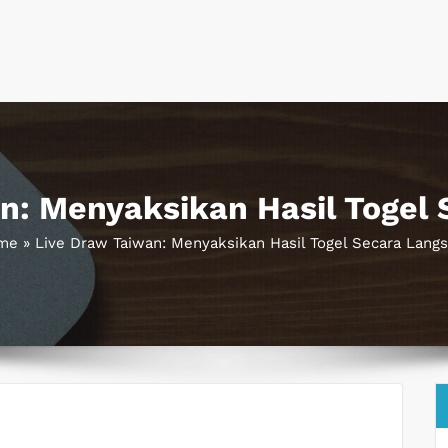
n: Menyaksikan Hasil Togel
me
»
Live Draw Taiwan: Menyaksikan Hasil Togel Secara Lang