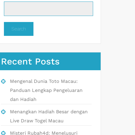
Search
Recent Posts
Mengenal Dunia Toto Macau:
Panduan Lengkap Pengeluaran
dan Hadiah
Menangkan Hadiah Besar dengan
Live Draw Togel Macau
Misteri Rubah4d: Menelusuri