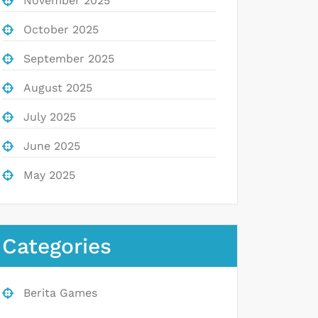
November 2025
October 2025
September 2025
August 2025
July 2025
June 2025
May 2025
Categories
Berita Games