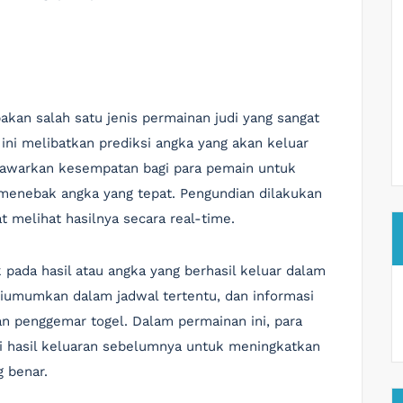
akan salah satu jenis permainan judi yang sangat
ini melibatkan prediksi angka yang akan keluar
enawarkan kesempatan bagi para pemain untuk
menebak angka yang tepat. Pengundian dilakukan
t melihat hasilnya secara real-time.
 pada hasil atau angka yang berhasil keluar dalam
 diumumkan dalam jadwal tertentu, dan informasi
an penggemar togel. Dalam permainan ini, para
i hasil keluaran sebelumnya untuk meningkatkan
 benar.