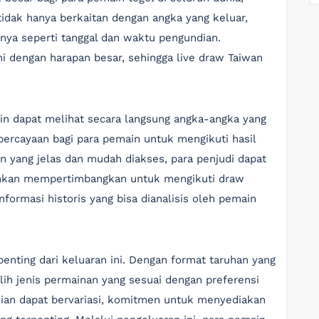
tidak hanya berkaitan dengan angka yang keluar,
nnya seperti tanggal dan waktu pengundian.
 dengan harapan besar, sehingga live draw Taiwan
in dapat melihat secara langsung angka-angka yang
percayaan bagi para pemain untuk mengikuti hasil
n yang jelas dan mudah diakses, para penjudi dapat
bahkan mempertimbangkan untuk mengikuti draw
formasi historis yang bisa dianalisis oleh pemain
 penting dari keluaran ini. Dengan format taruhan yang
ih jenis permainan yang sesuai dengan preferensi
dian dapat bervariasi, komitmen untuk menyediakan