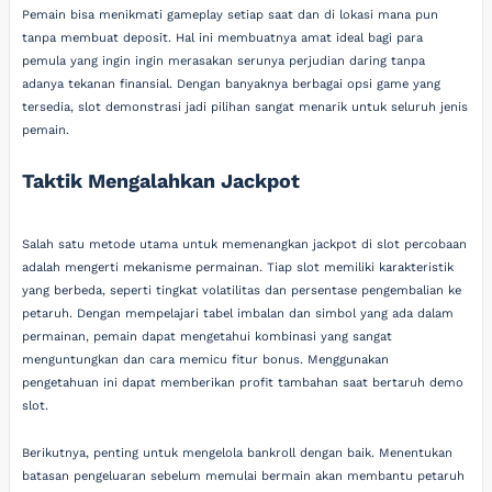
Pemain bisa menikmati gameplay setiap saat dan di lokasi mana pun
tanpa membuat deposit. Hal ini membuatnya amat ideal bagi para
pemula yang ingin ingin merasakan serunya perjudian daring tanpa
adanya tekanan finansial. Dengan banyaknya berbagai opsi game yang
tersedia, slot demonstrasi jadi pilihan sangat menarik untuk seluruh jenis
pemain.
Taktik Mengalahkan Jackpot
Salah satu metode utama untuk memenangkan jackpot di slot percobaan
adalah mengerti mekanisme permainan. Tiap slot memiliki karakteristik
yang berbeda, seperti tingkat volatilitas dan persentase pengembalian ke
petaruh. Dengan mempelajari tabel imbalan dan simbol yang ada dalam
permainan, pemain dapat mengetahui kombinasi yang sangat
menguntungkan dan cara memicu fitur bonus. Menggunakan
pengetahuan ini dapat memberikan profit tambahan saat bertaruh demo
slot.
Berikutnya, penting untuk mengelola bankroll dengan baik. Menentukan
batasan pengeluaran sebelum memulai bermain akan membantu petaruh