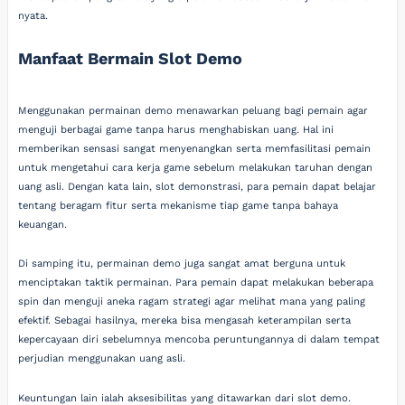
nyata.
Manfaat Bermain Slot Demo
Menggunakan permainan demo menawarkan peluang bagi pemain agar
menguji berbagai game tanpa harus menghabiskan uang. Hal ini
memberikan sensasi sangat menyenangkan serta memfasilitasi pemain
untuk mengetahui cara kerja game sebelum melakukan taruhan dengan
uang asli. Dengan kata lain, slot demonstrasi, para pemain dapat belajar
tentang beragam fitur serta mekanisme tiap game tanpa bahaya
keuangan.
Di samping itu, permainan demo juga sangat amat berguna untuk
menciptakan taktik permainan. Para pemain dapat melakukan beberapa
spin dan menguji aneka ragam strategi agar melihat mana yang paling
efektif. Sebagai hasilnya, mereka bisa mengasah keterampilan serta
kepercayaan diri sebelumnya mencoba peruntungannya di dalam tempat
perjudian menggunakan uang asli.
Keuntungan lain ialah aksesibilitas yang ditawarkan dari slot demo.