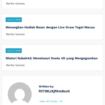
Berita Games
July 31, 2026
Menangkan Hadiah Besar dengan Live Draw Togel Macau
Berita Games
July 31, 2026
Misteri Rubah4d: Menelusuri Dunia 4D yang Mengagumkan
Berita Games
Written by:
fOT8EJXjf0m8ov5
View All Posts