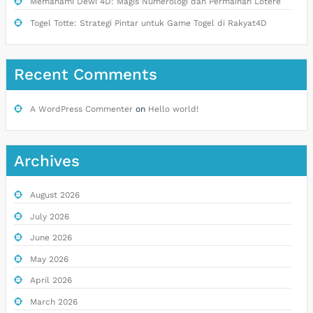
Memahami Dewi 4D: Magis Numerologi dan Permainan Lotere
Togel Totte: Strategi Pintar untuk Game Togel di Rakyat4D
Recent Comments
A WordPress Commenter
on
Hello world!
Archives
August 2026
July 2026
June 2026
May 2026
April 2026
March 2026