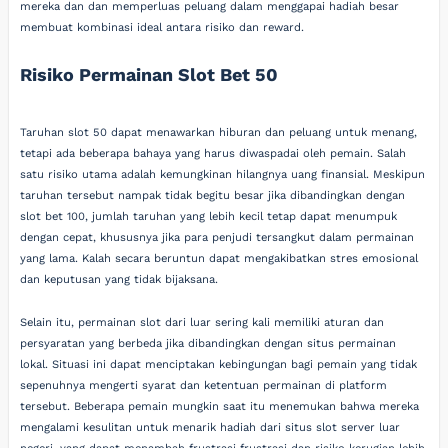
mereka dan dan memperluas peluang dalam menggapai hadiah besar
membuat kombinasi ideal antara risiko dan reward.
Risiko Permainan Slot Bet 50
Taruhan slot 50 dapat menawarkan hiburan dan peluang untuk menang,
tetapi ada beberapa bahaya yang harus diwaspadai oleh pemain. Salah
satu risiko utama adalah kemungkinan hilangnya uang finansial. Meskipun
taruhan tersebut nampak tidak begitu besar jika dibandingkan dengan
slot bet 100, jumlah taruhan yang lebih kecil tetap dapat menumpuk
dengan cepat, khususnya jika para penjudi tersangkut dalam permainan
yang lama. Kalah secara beruntun dapat mengakibatkan stres emosional
dan keputusan yang tidak bijaksana.
Selain itu, permainan slot dari luar sering kali memiliki aturan dan
persyaratan yang berbeda jika dibandingkan dengan situs permainan
lokal. Situasi ini dapat menciptakan kebingungan bagi pemain yang tidak
sepenuhnya mengerti syarat dan ketentuan permainan di platform
tersebut. Beberapa pemain mungkin saat itu menemukan bahwa mereka
mengalami kesulitan untuk menarik hadiah dari situs slot server luar