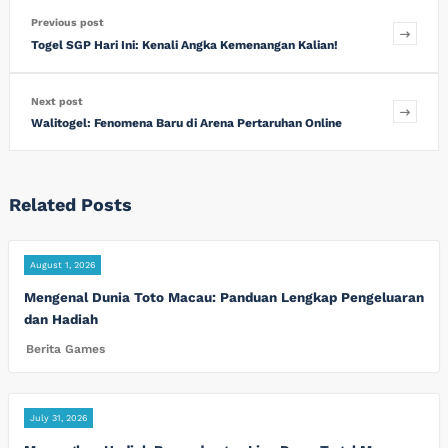
Previous post
Togel SGP Hari Ini: Kenali Angka Kemenangan Kalian!
Next post
Walitogel: Fenomena Baru di Arena Pertaruhan Online
Related Posts
August 1, 2026
Mengenal Dunia Toto Macau: Panduan Lengkap Pengeluaran
dan Hadiah
Berita Games
July 31, 2026