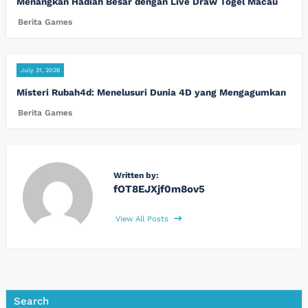
Menangkan Hadiah Besar dengan Live Draw Togel Macau
Berita Games
July 31, 2026
Misteri Rubah4d: Menelusuri Dunia 4D yang Mengagumkan
Berita Games
Written by:
fOT8EJXjf0m8ov5
View All Posts
Search