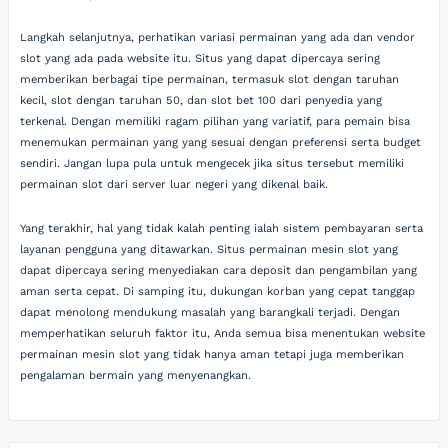
Langkah selanjutnya, perhatikan variasi permainan yang ada dan vendor
slot yang ada pada website itu. Situs yang dapat dipercaya sering
memberikan berbagai tipe permainan, termasuk slot dengan taruhan
kecil, slot dengan taruhan 50, dan slot bet 100 dari penyedia yang
terkenal. Dengan memiliki ragam pilihan yang variatif, para pemain bisa
menemukan permainan yang yang sesuai dengan preferensi serta budget
sendiri. Jangan lupa pula untuk mengecek jika situs tersebut memiliki
permainan slot dari server luar negeri yang dikenal baik.
Yang terakhir, hal yang tidak kalah penting ialah sistem pembayaran serta
layanan pengguna yang ditawarkan. Situs permainan mesin slot yang
dapat dipercaya sering menyediakan cara deposit dan pengambilan yang
aman serta cepat. Di samping itu, dukungan korban yang cepat tanggap
dapat menolong mendukung masalah yang barangkali terjadi. Dengan
memperhatikan seluruh faktor itu, Anda semua bisa menentukan website
permainan mesin slot yang tidak hanya aman tetapi juga memberikan
pengalaman bermain yang menyenangkan.