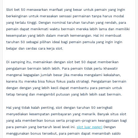
Slot bet 50 menawarkan manfaat yang besar untuk pemain yang ingin
berkeinginan untuk merasakan sensasi permainan tanpa harus modal
yang terlalu tinggi. Dengan nominal taruhan taruhan yang rendah, para
pemain dapat menikmati waktu bermain mereka lebih lama dan memiliki
kesempatan yang lebih dalam meraih kemenangan. Hal ini membuat
taruhan 50 sebagai pilihan ideal bagi pemain pemula yang ingin ingin
belajar dan cerdas cara kerja slot.
Di samping itu, memainkan dengan slot bet 50 dapat memberikan
pengalaman bermain lebih lebih. Para pemain tidak perlu khawatir
mengenai kegagalan jumlah besar jika mereka mengalami kekalahan,
karena itu mereka bisa fokus fokus pada strategi. Pengalaman bermain
dengan dengan yang lebih kecil dapat membantu para pemain untuk
tetap tenang dan mengambil putusan yang lebih lebih saat bermain.
Hal yang tidak kalah penting, slot dengan taruhan 50 seringkali
menyediakan kesempatan pembayaran yang menarik. Banyak situs slot
yang ada memberikan bonus serta program-program keanggotaan bagi
para pemain yang bertaruh level level ini.
slot luar negeri
Dengan
menggunakan bonus tersebut, para pemain dapat menambah saldo