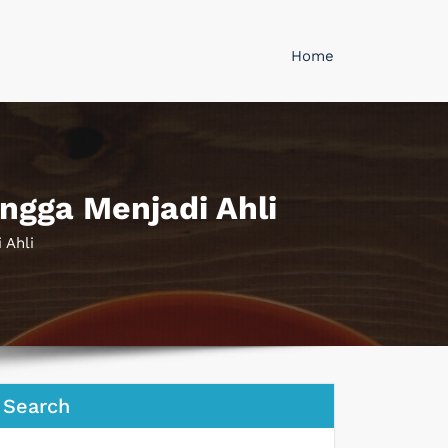
Home
ngga Menjadi Ahli
 Ahli
Search