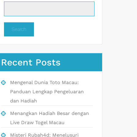
Search
Recent Posts
Mengenal Dunia Toto Macau:
Panduan Lengkap Pengeluaran
dan Hadiah
Menangkan Hadiah Besar dengan
Live Draw Togel Macau
Misteri Rubah4d: Menelusuri