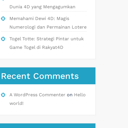
Dunia 4D yang Mengagumkan
Memahami Dewi 4D: Magis
Numerologi dan Permainan Lotere
Togel Totte: Strategi Pintar untuk
Game Togel di Rakyat4D
Recent Comments
A WordPress Commenter
on
Hello
world!