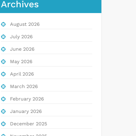
Archives
August 2026
July 2026
June 2026
May 2026
April 2026
March 2026
February 2026
January 2026
December 2025