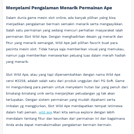
Menyelami Pengalaman Menarik Permainan Ape
Dalam dunia game mesin slot online, ada banyak pilihan yalng bisa
menjadikan pengalaman bermain semakin menarik serta mengasyikkan.
Salah satu permainan yang sedang mencuri perhatian masyarakat ialah
permainan Slot Wild Ape. Dengan menghadirkan desain yg menarik dan
fitur yang menarik semangat, Wild Ape jadi pilihan favorit buat para
pecinta mesin slot. Tidak hanya saja memberikan visual yang memukau,
namun juga memberikan menawarkan peluang luas dalam meraih hadiah
yang menarik.
Slot Wild Ape, atau yang tapi dipersembahkan dengan nama Wild Ape
versi #3258, adalah salah satu dari produk unggulan dari PG Soft. Game
ini mengundang para pemain untuk menyelami hutan liar yang penuh dari
binatang-binatang unik serta menjanjikan petualangan yg tak akan
terlupakan. Dengan sistem permainan yang mudah dipahami serta
imbalan yg menggiurkan, Slot Wild Ape mendapatkan tempat istimewa
dalam hati pemain.
wild ape
Mari kita semua explore dengan lebih
mendalam tentang fitur dan keunikan dari permainan ini dan bagaimana
Anda anda dapat memaksimalkan pengalaman bermain bermain.