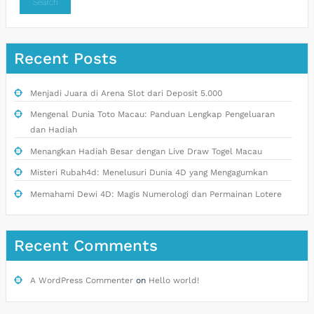
Search
Recent Posts
Menjadi Juara di Arena Slot dari Deposit 5.000
Mengenal Dunia Toto Macau: Panduan Lengkap Pengeluaran
dan Hadiah
Menangkan Hadiah Besar dengan Live Draw Togel Macau
Misteri Rubah4d: Menelusuri Dunia 4D yang Mengagumkan
Memahami Dewi 4D: Magis Numerologi dan Permainan Lotere
Recent Comments
A WordPress Commenter
on
Hello world!