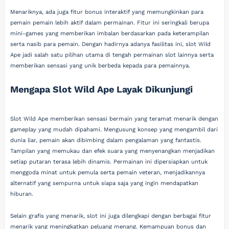
Menariknya, ada juga fitur bonus interaktif yang memungkinkan para
pemain pemain lebih aktif dalam permainan. Fitur ini seringkali berupa
mini-games yang memberikan imbalan berdasarkan pada keterampilan
serta nasib para pemain. Dengan hadirnya adanya fasilitas ini, slot Wild
Ape jadi salah satu pilihan utama di tengah permainan slot lainnya serta
memberikan sensasi yang unik berbeda kepada para pemainnya.
Mengapa Slot Wild Ape Layak Dikunjungi
Slot Wild Ape memberikan sensasi bermain yang teramat menarik dengan
gameplay yang mudah dipahami. Mengusung konsep yang mengambil dari
dunia liar, pemain akan dibimbing dalam pengalaman yang fantastis.
Tampilan yang memukau dan efek suara yang menyenangkan menjadikan
setiap putaran terasa lebih dinamis. Permainan ini dipersiapkan untuk
menggoda minat untuk pemula serta pemain veteran, menjadikannya
alternatif yang sempurna untuk siapa saja yang ingin mendapatkan
hiburan.
Selain grafis yang menarik, slot ini juga dilengkapi dengan berbagai fitur
menarik yang meningkatkan peluang menang. Kemampuan bonus dan