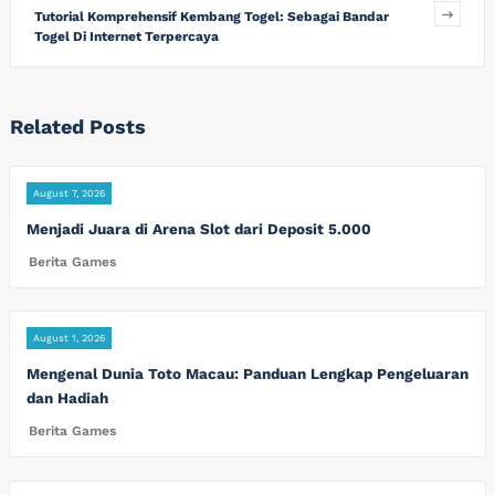
Tutorial Komprehensif Kembang Togel: Sebagai Bandar
Togel Di Internet Terpercaya
Related Posts
August 7, 2026
Menjadi Juara di Arena Slot dari Deposit 5.000
Berita Games
August 1, 2026
Mengenal Dunia Toto Macau: Panduan Lengkap Pengeluaran
dan Hadiah
Berita Games