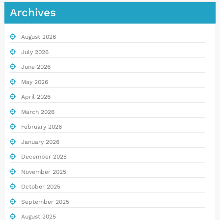
Archives
August 2026
July 2026
June 2026
May 2026
April 2026
March 2026
February 2026
January 2026
December 2025
November 2025
October 2025
September 2025
August 2025