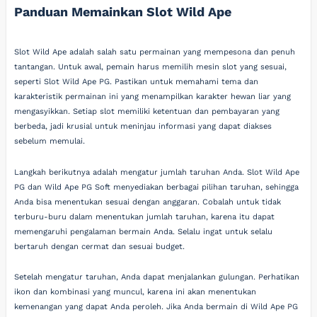
Panduan Memainkan Slot Wild Ape
Slot Wild Ape adalah salah satu permainan yang mempesona dan penuh
tantangan. Untuk awal, pemain harus memilih mesin slot yang sesuai,
seperti Slot Wild Ape PG. Pastikan untuk memahami tema dan
karakteristik permainan ini yang menampilkan karakter hewan liar yang
mengasyikkan. Setiap slot memiliki ketentuan dan pembayaran yang
berbeda, jadi krusial untuk meninjau informasi yang dapat diakses
sebelum memulai.
Langkah berikutnya adalah mengatur jumlah taruhan Anda. Slot Wild Ape
PG dan Wild Ape PG Soft menyediakan berbagai pilihan taruhan, sehingga
Anda bisa menentukan sesuai dengan anggaran. Cobalah untuk tidak
terburu-buru dalam menentukan jumlah taruhan, karena itu dapat
memengaruhi pengalaman bermain Anda. Selalu ingat untuk selalu
bertaruh dengan cermat dan sesuai budget.
Setelah mengatur taruhan, Anda dapat menjalankan gulungan. Perhatikan
ikon dan kombinasi yang muncul, karena ini akan menentukan
kemenangan yang dapat Anda peroleh. Jika Anda bermain di Wild Ape PG