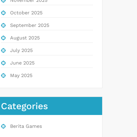
November 2025
October 2025
September 2025
August 2025
July 2025
June 2025
May 2025
Categories
Berita Games