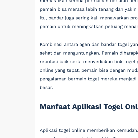
memastikan semua permainan berjalan denga
pemain bisa merasa lebih tenang dan yakin 
itu, bandar juga sering kali menawarkan p
pemain untuk meningkatkan peluang mena
Kombinasi antara agen dan bandar togel ya
sehat dan menguntungkan. Pemain diharapk
reputasi baik serta menyediakan link toge
online yang tepat, pemain bisa dengan mud
pengalaman bermain togel mereka menjadi
besar.
Manfaat Aplikasi Togel Onl
Aplikasi togel online memberikan kemudah