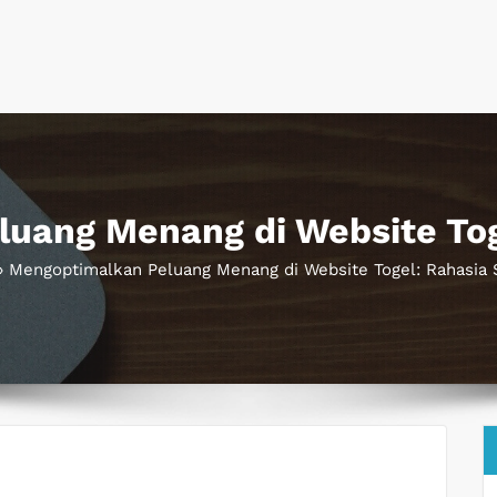
uang Menang di Website Tog
»
Mengoptimalkan Peluang Menang di Website Togel: Rahasia 