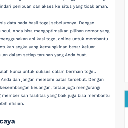
indari penipuan dan akses ke situs yang tidak aman.
sis data pada hasil togel sebelumnya. Dengan
uncul, Anda bisa mengoptimalkan pilihan nomor yang
 menggunakan aplikasi togel online untuk membantu
ntukan angka yang kemungkinan besar keluar.
ulan dalam setiap taruhan yang Anda buat.
alah kunci untuk sukses dalam bermain togel.
 Anda dan jangan melebihi batas tersebut. Dengan
a keseimbangan keuangan, tetapi juga mengurangi
g memberikan fasilitas yang baik juga bisa membantu
ih efisien.
rcaya