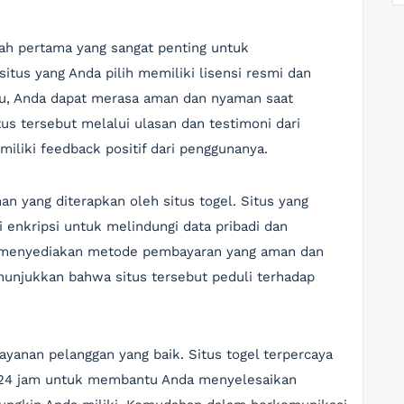
kah pertama yang sangat penting untuk
tus yang Anda pilih memiliki lisensi resmi dan
itu, Anda dapat merasa aman dan nyaman saat
itus tersebut melalui ulasan dan testimoni dari
miliki feedback positif dari penggunanya.
an yang diterapkan oleh situs togel. Situs yang
enkripsi untuk melindungi data pribadi dan
a menyediakan metode pembayaran yang aman dan
enunjukkan bahwa situs tersebut peduli terhadap
ayanan pelanggan yang baik. Situs togel terpercaya
24 jam untuk membantu Anda menyelesaikan