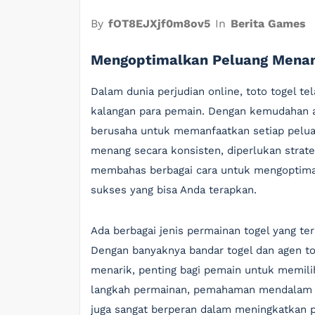
By
fOT8EJXjf0m8ov5
In
Berita Games
Mengoptimalkan Peluang Menang
Dalam dunia perjudian online, toto togel tel
kalangan para pemain. Dengan kemudahan ak
berusaha untuk memanfaatkan setiap pelua
menang secara konsisten, diperlukan strateg
membahas berbagai cara untuk mengoptimal
sukses yang bisa Anda terapkan.
Ada berbagai jenis permainan togel yang ters
Dengan banyaknya bandar togel dan agen 
menarik, penting bagi pemain untuk memilih
langkah permainan, pemahaman mendalam tent
juga sangat berperan dalam meningkatkan p