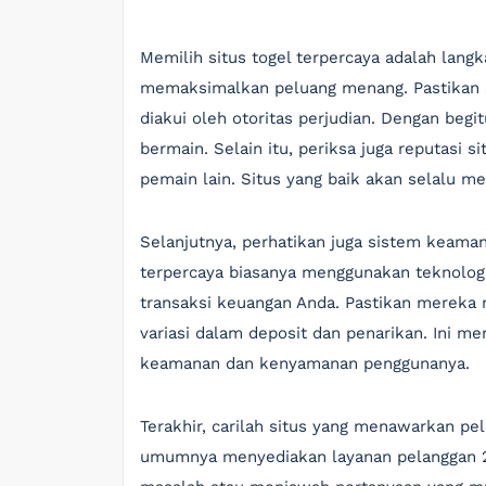
Memilih situs togel terpercaya adalah lang
memaksimalkan peluang menang. Pastikan si
diakui oleh otoritas perjudian. Dengan beg
bermain. Selain itu, periksa juga reputasi s
pemain lain. Situs yang baik akan selalu me
Selanjutnya, perhatikan juga sistem keaman
terpercaya biasanya menggunakan teknologi 
transaksi keuangan Anda. Pastikan merek
variasi dalam deposit dan penarikan. Ini m
keamanan dan kenyamanan penggunanya.
Terakhir, carilah situs yang menawarkan pel
umumnya menyediakan layanan pelanggan 