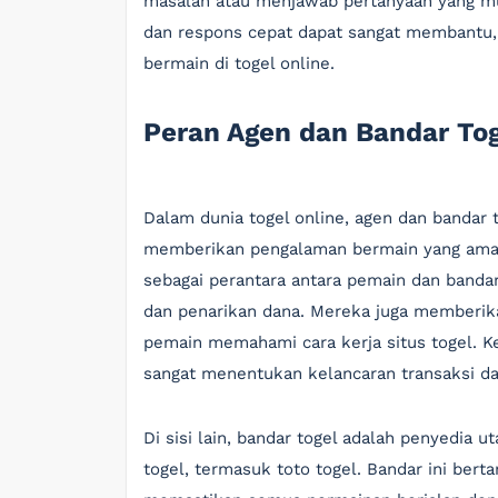
masalah atau menjawab pertanyaan yang m
dan respons cepat dapat sangat membantu
bermain di togel online.
Peran Agen dan Bandar To
Dalam dunia togel online, agen dan bandar 
memberikan pengalaman bermain yang aman 
sebagai perantara antara pemain dan banda
dan penarikan dana. Mereka juga memberik
pemain memahami cara kerja situs togel. K
sangat menentukan kelancaran transaksi d
Di sisi lain, bandar togel adalah penyedia
togel, termasuk toto togel. Bandar ini ber