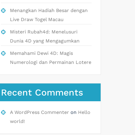
Menangkan Hadiah Besar dengan
Live Draw Togel Macau
Misteri Rubah4d: Menelusuri
Dunia 4D yang Mengagumkan
Memahami Dewi 4D: Magis
Numerologi dan Permainan Lotere
Recent Comments
A WordPress Commenter
on
Hello
world!