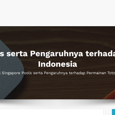
ls serta Pengaruhnya terhad
Indonesia
l Singapore Pools serta Pengaruhnya terhadap Permainan Toto