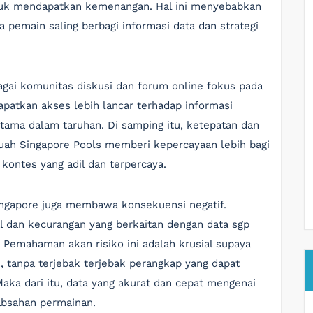
uk mendapatkan kemenangan. Hal ini menyebabkan
 pemain saling berbagi informasi data dan strategi
agai komunitas diskusi dan forum online fokus pada
patkan akses lebih lancar terhadap informasi
utama dalam taruhan. Di samping itu, ketepatan dan
buah Singapore Pools memberi kepercayaan lebih bagi
kontes yang adil dan terpercaya.
ingapore juga membawa konsekuensi negatif.
gal dan kecurangan yang berkaitan dengan data sgp
 Pemahaman akan risiko ini adalah krusial supaya
, tanpa terjebak terjebak perangkap yang dapat
ka dari itu, data yang akurat dan cepat mengenai
absahan permainan.