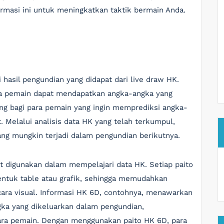
rmasi ini untuk meningkatkan taktik bermain Anda.
hasil pengundian yang didapat dari live draw HK.
ara pemain dapat mendapatkan angka-angka yang
ting bagi para pemain yang ingin memprediksi angka-
. Melalui analisis data HK yang telah terkumpul,
ng mungkin terjadi dalam pengundian berikutnya.
at digunakan dalam mempelajari data HK. Setiap paito
ntuk table atau grafik, sehingga memudahkan
ara visual. Informasi HK 6D, contohnya, menawarkan
gka yang dikeluarkan dalam pengundian,
para pemain. Dengan menggunakan paito HK 6D, para