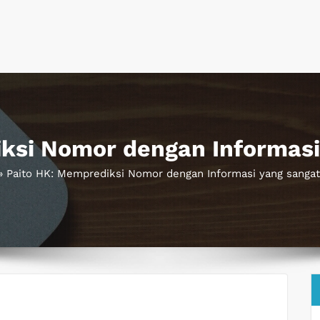
ksi Nomor dengan Informasi
»
Paito HK: Memprediksi Nomor dengan Informasi yang sangat