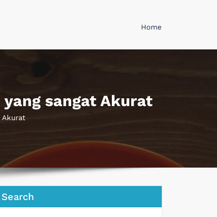
Home
 yang sangat Akurat
 Akurat
Search