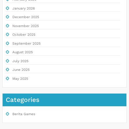
January 2026
December 2025
November 2025
October 2025
September 2025
August 2025
July 2025
June 2025
May 2025
Categories
Berita Games