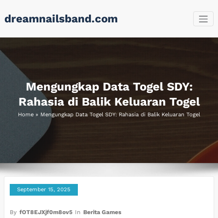
Skip
dreamnailsband.com
to
content
Mengungkap Data Togel SDY:
Rahasia di Balik Keluaran Togel
Home
»
Mengungkap Data Togel SDY: Rahasia di Balik Keluaran Togel
September 15, 2025
By
fOT8EJXjf0m8ov5
In
Berita Games