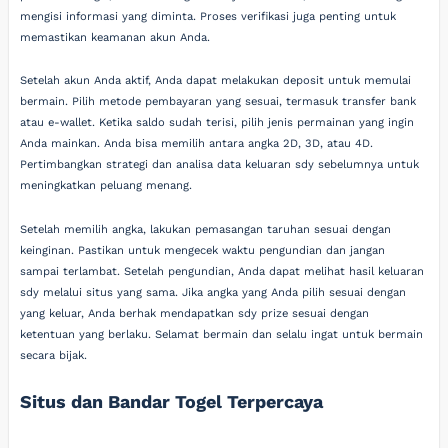
mengisi informasi yang diminta. Proses verifikasi juga penting untuk
memastikan keamanan akun Anda.
Setelah akun Anda aktif, Anda dapat melakukan deposit untuk memulai
bermain. Pilih metode pembayaran yang sesuai, termasuk transfer bank
atau e-wallet. Ketika saldo sudah terisi, pilih jenis permainan yang ingin
Anda mainkan. Anda bisa memilih antara angka 2D, 3D, atau 4D.
Pertimbangkan strategi dan analisa data keluaran sdy sebelumnya untuk
meningkatkan peluang menang.
Setelah memilih angka, lakukan pemasangan taruhan sesuai dengan
keinginan. Pastikan untuk mengecek waktu pengundian dan jangan
sampai terlambat. Setelah pengundian, Anda dapat melihat hasil keluaran
sdy melalui situs yang sama. Jika angka yang Anda pilih sesuai dengan
yang keluar, Anda berhak mendapatkan sdy prize sesuai dengan
ketentuan yang berlaku. Selamat bermain dan selalu ingat untuk bermain
secara bijak.
Situs dan Bandar Togel Terpercaya