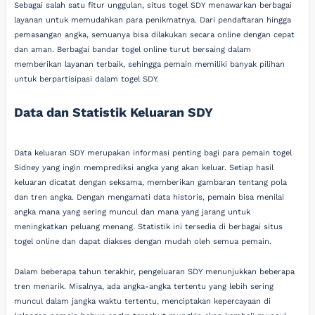
Sebagai salah satu fitur unggulan, situs togel SDY menawarkan berbagai
layanan untuk memudahkan para penikmatnya. Dari pendaftaran hingga
pemasangan angka, semuanya bisa dilakukan secara online dengan cepat
dan aman. Berbagai bandar togel online turut bersaing dalam
memberikan layanan terbaik, sehingga pemain memiliki banyak pilihan
untuk berpartisipasi dalam togel SDY.
Data dan Statistik Keluaran SDY
Data keluaran SDY merupakan informasi penting bagi para pemain togel
Sidney yang ingin memprediksi angka yang akan keluar. Setiap hasil
keluaran dicatat dengan seksama, memberikan gambaran tentang pola
dan tren angka. Dengan mengamati data historis, pemain bisa menilai
angka mana yang sering muncul dan mana yang jarang untuk
meningkatkan peluang menang. Statistik ini tersedia di berbagai situs
togel online dan dapat diakses dengan mudah oleh semua pemain.
Dalam beberapa tahun terakhir, pengeluaran SDY menunjukkan beberapa
tren menarik. Misalnya, ada angka-angka tertentu yang lebih sering
muncul dalam jangka waktu tertentu, menciptakan kepercayaan di