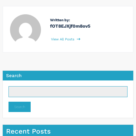
Written by:
fOT8EJXjf0m8ov5
View All Posts
Search
Search
Recent Posts