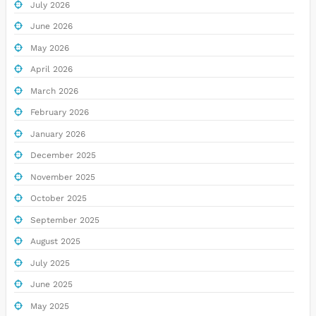
July 2026
June 2026
May 2026
April 2026
March 2026
February 2026
January 2026
December 2025
November 2025
October 2025
September 2025
August 2025
July 2025
June 2025
May 2025