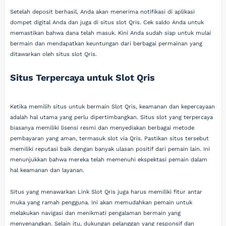
Setelah deposit berhasil, Anda akan menerima notifikasi di aplikasi
dompet digital Anda dan juga di situs slot Qris. Cek saldo Anda untuk
memastikan bahwa dana telah masuk. Kini Anda sudah siap untuk mulai
bermain dan mendapatkan keuntungan dari berbagai permainan yang
ditawarkan oleh situs slot Qris.
Situs Terpercaya untuk Slot Qris
Ketika memilih situs untuk bermain Slot Qris, keamanan dan kepercayaan
adalah hal utama yang perlu dipertimbangkan. Situs slot yang terpercaya
biasanya memiliki lisensi resmi dan menyediakan berbagai metode
pembayaran yang aman, termasuk slot via Qris. Pastikan situs tersebut
memiliki reputasi baik dengan banyak ulasan positif dari pemain lain. Ini
menunjukkan bahwa mereka telah memenuhi ekspektasi pemain dalam
hal keamanan dan layanan.
Situs yang menawarkan Link Slot Qris juga harus memiliki fitur antar
muka yang ramah pengguna. Ini akan memudahkan pemain untuk
melakukan navigasi dan menikmati pengalaman bermain yang
menyenangkan. Selain itu, dukungan pelanggan yang responsif dan