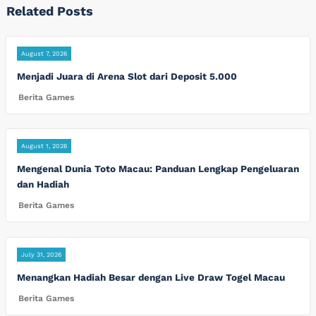
Related Posts
August 7, 2026
Menjadi Juara di Arena Slot dari Deposit 5.000
Berita Games
August 1, 2026
Mengenal Dunia Toto Macau: Panduan Lengkap Pengeluaran
dan Hadiah
Berita Games
July 31, 2026
Menangkan Hadiah Besar dengan Live Draw Togel Macau
Berita Games