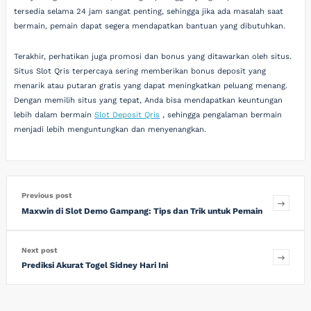
tersedia selama 24 jam sangat penting, sehingga jika ada masalah saat
bermain, pemain dapat segera mendapatkan bantuan yang dibutuhkan.
Terakhir, perhatikan juga promosi dan bonus yang ditawarkan oleh situs.
Situs Slot Qris terpercaya sering memberikan bonus deposit yang
menarik atau putaran gratis yang dapat meningkatkan peluang menang.
Dengan memilih situs yang tepat, Anda bisa mendapatkan keuntungan
lebih dalam bermain
Slot Deposit Qris
, sehingga pengalaman bermain
menjadi lebih menguntungkan dan menyenangkan.
Previous post
Maxwin di Slot Demo Gampang: Tips dan Trik untuk Pemain
Next post
Prediksi Akurat Togel Sidney Hari Ini