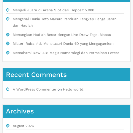
Menjadi Juara di Arena Slot dari Deposit 5.000
Mengenal Dunia Toto Macau: Panduan Lengkap Pengeluaran
dan Hadiah
Menangkan Hadiah Besar dengan Live Draw Togel Macau
Misteri Rubah4d: Menelusuri Dunia 4D yang Mengagumkan
Memahami Dewi 4D: Magis Numerologi dan Permainan Lotere
Recent Comments
A WordPress Commenter
on
Hello world!
Archives
August 2026