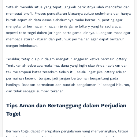
Setelah memilih situs yang tepat, langkah berikutnya ialah mendaftar dan
membuat profil. Proses pendaftaran biasanya cukup sederhana dan hanya
butuh sejumlah data dasar. Sebelumnya mulai bertaruh, penting agar
mengetahui bermacam-macam jenis game lottery yang tersedia ada,
seperti toto togel dalam jaringan serta game lainnya. Luangkan masa agar
membaca aturan-aturan dan petunjuk permainan agar dapat bertaruh
dengan kebebasan.
Terakhir, tetap disiplin dalam mengatur anggaran ketika bermain lottery.
Tentukanlah seberapa maksimal dana yang ingin siap Anda habiskan dan
tak melampaui batas tersebut. Selain itu, selalu ingat jika lottery adalah
permainan keberuntungan, jadi jangan berlebihan bergantung pada
hasilnya. Rasakan permainan dan buatlah pengalaman ini sebagai hiburan,
dan tidak sebagai sumber tekanan.
Tips Aman dan Bertanggung dalam Perjudian
Togel
Bermain togel dapat merupakan pengalaman yang menyenangkan, tetapi