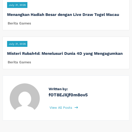
July 31, 2026
Menangkan Hadiah Besar dengan Live Draw Togel Macau
Berita Games
July 31, 2026
Misteri Rubah4d: Menelusuri Dunia 4D yang Mengagumkan
Berita Games
Written by:
fOT8EJXjf0m8ov5
View All Posts