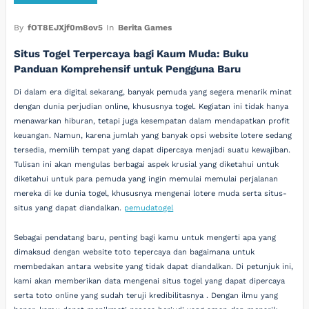
By
fOT8EJXjf0m8ov5
In
Berita Games
Situs Togel Terpercaya bagi Kaum Muda: Buku
Panduan Komprehensif untuk Pengguna Baru
Di dalam era digital sekarang, banyak pemuda yang segera menarik minat
dengan dunia perjudian online, khususnya togel. Kegiatan ini tidak hanya
menawarkan hiburan, tetapi juga kesempatan dalam mendapatkan profit
keuangan. Namun, karena jumlah yang banyak opsi website lotere sedang
tersedia, memilih tempat yang dapat dipercaya menjadi suatu kewajiban.
Tulisan ini akan mengulas berbagai aspek krusial yang diketahui untuk
diketahui untuk para pemuda yang ingin memulai memulai perjalanan
mereka di ke dunia togel, khususnya mengenai lotere muda serta situs-
situs yang dapat diandalkan.
pemudatogel
Sebagai pendatang baru, penting bagi kamu untuk mengerti apa yang
dimaksud dengan website toto tepercaya dan bagaimana untuk
membedakan antara website yang tidak dapat diandalkan. Di petunjuk ini,
kami akan memberikan data mengenai situs togel yang dapat dipercaya
serta toto online yang sudah teruji kredibilitasnya . Dengan ilmu yang