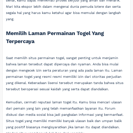
benar, kamu dapat menikmati proses berjudi yang aman dan menarik.
Mari kita ekspor lebih dalam mengenai dunia pemuda lotere dan serta
segala hal yang harus kamu ketahui agar bisa memulai dengan langkah
yang.
Memilih Laman Permainan Togel Yang
Terpercaya
Saat memilih situs permainan togel, sangat penting untuk menjamin
bahwa laman tersebut dapat dipercaya dan nyaman. Anda bisa mulai
dengan mengecek izin serta peraturan yang ada pada laman itu. Laman
permainan togel yang resmi resmi memiliki izin dari otoritas perjudian
yang dikenal. Keberadaan lisensi tersebut merupakan tanda bahwa situs
tersebut beroperasi sesuai kaidah yang serta dapat diandalkan.
Kemudian, cermati reputasi laman togel itu. Kamu bisa mencari ulasan
dari pemain yang lain yang telah memanfaatkan layanan itu. Forum
diskusi dan media sosial bisa jadi pangkalan informasi yang bermanfaat.
Situs togel yang memiliki memiliki banyak ulasan baik dan umpan balik
yang positif biasanya mengisyaratkan jika laman itu dapat diandalkan.