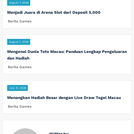
August 7, 2026
Menjadi Juara di Arena Slot dari Deposit 5.000
Berita Games
August 1, 2026
Mengenal Dunia Toto Macau: Panduan Lengkap Pengeluaran
dan Hadiah
Berita Games
July 31, 2026
Menangkan Hadiah Besar dengan Live Draw Togel Macau
Berita Games
Written by: