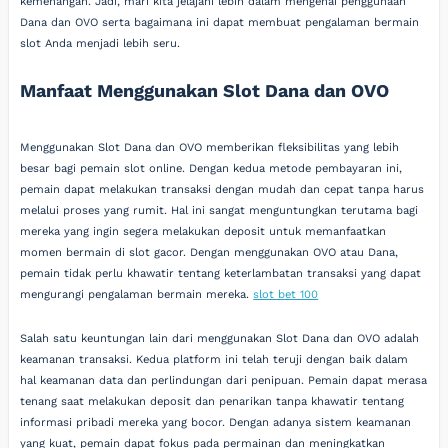
kemenangan. Jadi, mari kita jelajahi lebih dalam mengenai penggunaan
Dana dan OVO serta bagaimana ini dapat membuat pengalaman bermain
slot Anda menjadi lebih seru.
Manfaat Menggunakan Slot Dana dan OVO
Menggunakan Slot Dana dan OVO memberikan fleksibilitas yang lebih
besar bagi pemain slot online. Dengan kedua metode pembayaran ini,
pemain dapat melakukan transaksi dengan mudah dan cepat tanpa harus
melalui proses yang rumit. Hal ini sangat menguntungkan terutama bagi
mereka yang ingin segera melakukan deposit untuk memanfaatkan
momen bermain di slot gacor. Dengan menggunakan OVO atau Dana,
pemain tidak perlu khawatir tentang keterlambatan transaksi yang dapat
mengurangi pengalaman bermain mereka.
slot bet 100
Salah satu keuntungan lain dari menggunakan Slot Dana dan OVO adalah
keamanan transaksi. Kedua platform ini telah teruji dengan baik dalam
hal keamanan data dan perlindungan dari penipuan. Pemain dapat merasa
tenang saat melakukan deposit dan penarikan tanpa khawatir tentang
informasi pribadi mereka yang bocor. Dengan adanya sistem keamanan
yang kuat, pemain dapat fokus pada permainan dan meningkatkan