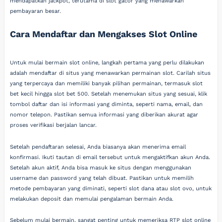
mendapatkan jackpot, terutama di slot gacor yang menawarkan
pembayaran besar.
Cara Mendaftar dan Mengakses Slot Online
Untuk mulai bermain slot online, langkah pertama yang perlu dilakukan
adalah mendaftar di situs yang menawarkan permainan slot. Carilah situs
yang terpercaya dan memiliki banyak pilihan permainan, termasuk slot
bet kecil hingga slot bet 500. Setelah menemukan situs yang sesuai, klik
tombol daftar dan isi informasi yang diminta, seperti nama, email, dan
nomor telepon. Pastikan semua informasi yang diberikan akurat agar
proses verifikasi berjalan lancar.
Setelah pendaftaran selesai, Anda biasanya akan menerima email
konfirmasi. Ikuti tautan di email tersebut untuk mengaktifkan akun Anda.
Setelah akun aktif, Anda bisa masuk ke situs dengan menggunakan
username dan password yang telah dibuat. Pastikan untuk memilih
metode pembayaran yang diminati, seperti slot dana atau slot ovo, untuk
melakukan deposit dan memulai pengalaman bermain Anda.
Sebelum mulai bermain, sangat penting untuk memeriksa RTP slot online