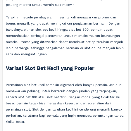
peluang mereka untuk meraih slot maxwin.
Terakhir, metode pembayaran ini sering kali menawarkan promo dan
bonus menarik yang dapat meningkatkan pengalaman bermain. Dengan
banyaknya pilihan slot bet kecil hingga slot bet 500, pemain dapat
memanfaatkan berbagai penawaran untuk memaksimalkan keuntungan
mereka. Promo yang ditawarkan dapat membuat setiap taruhan menjadi
lebih berharga, sehingga pengalaman bermain di slot online menjadi lebih
seru dan menguntungkan.
Variasi Slot Bet Kecil yang Populer
Permainan slot bet kecil semakin digemari oleh banyak pemain. Jenis ini
menawarkan peluang untuk bertaruh dengan jumlah yang terjangkau,
seperti slot bet 100 atau slot bet 200. Dengan modal yang tidak terlalu
besar, pemain tetap bisa merasakan keseruan dan adrenaline dari
permainan slot. Slot dengan taruhan kecil ini cenderung menarik banyak
perhatian, terutama bagi pemula yang ingin mencoba peruntungan tanpa
risiko besar.