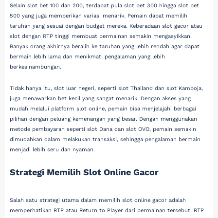
Selain slot bet 100 dan 200, terdapat pula slot bet 300 hingga slot bet
500 yang juga memberikan variasi menarik. Pemain dapat memilih
taruhan yang sesuai dengan budget mereka. Keberadaan slot gacor atau
slot dengan RTP tinggi membuat permainan semakin mengasyikkan.
Banyak orang akhirnya beralih ke taruhan yang lebih rendah agar dapat
bermain lebih lama dan menikmati pengalaman yang lebih
berkesinambungan.
Tidak hanya itu, slot luar negeri, seperti slot Thailand dan slot Kamboja,
juga menawarkan bet kecil yang sangat menarik. Dengan akses yang
mudah melalui platform slot online, pemain bisa menjelajahi berbagai
pilihan dengan peluang kemenangan yang besar. Dengan menggunakan
metode pembayaran seperti slot Dana dan slot OVO, pemain semakin
dimudahkan dalam melakukan transaksi, sehingga pengalaman bermain
menjadi lebih seru dan nyaman.
Strategi Memilih Slot Online Gacor
Salah satu strategi utama dalam memilih slot online gacor adalah
memperhatikan RTP atau Return to Player dari permainan tersebut. RTP