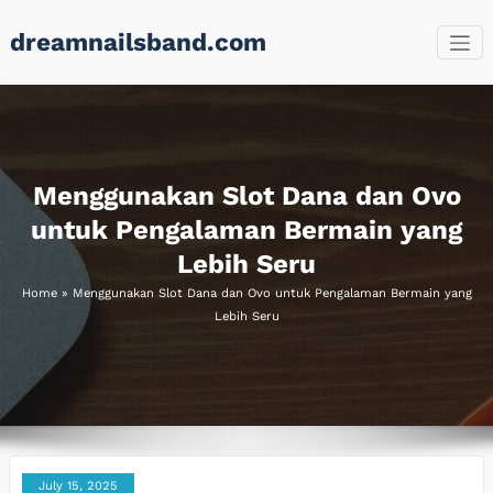
Skip
dreamnailsband.com
to
content
Menggunakan Slot Dana dan Ovo
untuk Pengalaman Bermain yang
Lebih Seru
Home
»
Menggunakan Slot Dana dan Ovo untuk Pengalaman Bermain yang
Lebih Seru
July 15, 2025