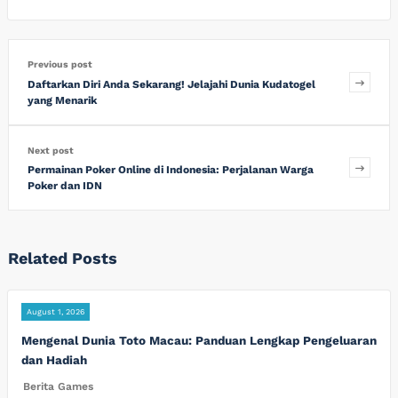
Previous post
Daftarkan Diri Anda Sekarang! Jelajahi Dunia Kudatogel
yang Menarik
Next post
Permainan Poker Online di Indonesia: Perjalanan Warga
Poker dan IDN
Related Posts
August 1, 2026
Mengenal Dunia Toto Macau: Panduan Lengkap Pengeluaran
dan Hadiah
Berita Games