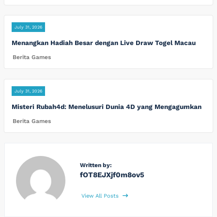
July 31, 2026
Menangkan Hadiah Besar dengan Live Draw Togel Macau
Berita Games
July 31, 2026
Misteri Rubah4d: Menelusuri Dunia 4D yang Mengagumkan
Berita Games
Written by:
fOT8EJXjf0m8ov5
View All Posts