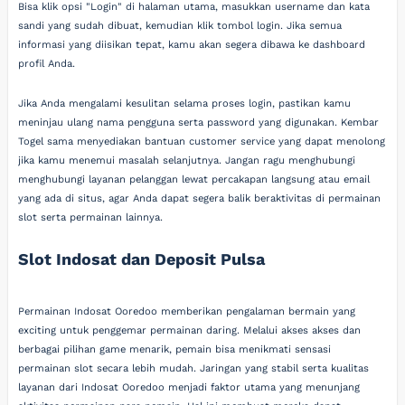
Bisa klik opsi "Login" di halaman utama, masukkan username dan kata
sandi yang sudah dibuat, kemudian klik tombol login. Jika semua
informasi yang diisikan tepat, kamu akan segera dibawa ke dashboard
profil Anda.
Jika Anda mengalami kesulitan selama proses login, pastikan kamu
meninjau ulang nama pengguna serta password yang digunakan. Kembar
Togel sama menyediakan bantuan customer service yang dapat menolong
jika kamu menemui masalah selanjutnya. Jangan ragu menghubungi
menghubungi layanan pelanggan lewat percakapan langsung atau email
yang ada di situs, agar Anda dapat segera balik beraktivitas di permainan
slot serta permainan lainnya.
Slot Indosat dan Deposit Pulsa
Permainan Indosat Ooredoo memberikan pengalaman bermain yang
exciting untuk penggemar permainan daring. Melalui akses akses dan
berbagai pilihan game menarik, pemain bisa menikmati sensasi
permainan slot secara lebih mudah. Jaringan yang stabil serta kualitas
layanan dari Indosat Ooredoo menjadi faktor utama yang menunjang