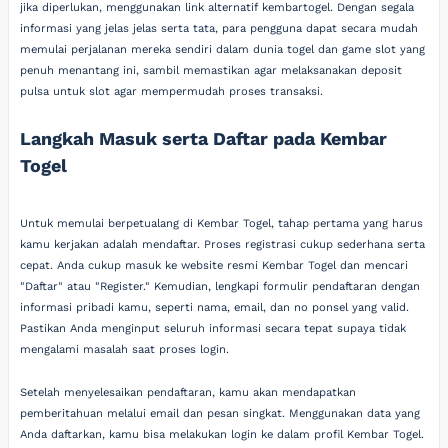
jika diperlukan, menggunakan link alternatif kembartogel. Dengan segala
informasi yang jelas jelas serta tata, para pengguna dapat secara mudah
memulai perjalanan mereka sendiri dalam dunia togel dan game slot yang
penuh menantang ini, sambil memastikan agar melaksanakan deposit
pulsa untuk slot agar mempermudah proses transaksi.
Langkah Masuk serta Daftar pada Kembar
Togel
Untuk memulai berpetualang di Kembar Togel, tahap pertama yang harus
kamu kerjakan adalah mendaftar. Proses registrasi cukup sederhana serta
cepat. Anda cukup masuk ke website resmi Kembar Togel dan mencari
"Daftar" atau "Register." Kemudian, lengkapi formulir pendaftaran dengan
informasi pribadi kamu, seperti nama, email, dan no ponsel yang valid.
Pastikan Anda menginput seluruh informasi secara tepat supaya tidak
mengalami masalah saat proses login.
Setelah menyelesaikan pendaftaran, kamu akan mendapatkan
pemberitahuan melalui email dan pesan singkat. Menggunakan data yang
Anda daftarkan, kamu bisa melakukan login ke dalam profil Kembar Togel.