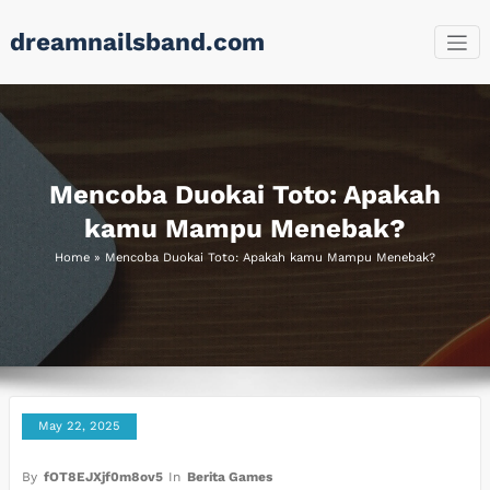
Skip
dreamnailsband.com
to
content
Mencoba Duokai Toto: Apakah
kamu Mampu Menebak?
Home
»
Mencoba Duokai Toto: Apakah kamu Mampu Menebak?
May 22, 2025
By
fOT8EJXjf0m8ov5
In
Berita Games