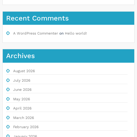
Recent Comments
A WordPress Commenter
on
Hello world!
Archives
August 2026
July 2026
June 2026
May 2026
April 2026
March 2026
February 2026
January 2026